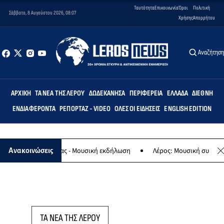
Ταυτότητα
Επικοινωνία
Όροι
Πολιτική
Σάββατο, 8 Αυγούστου 2026, 08:07
Χρήσης
Απορρήτου
Αναζήτησ
ΑΡΧΙΚΉ
ΤΑ ΝΈΑ ΤΗΣ ΛΈΡΟΥ
ΔΩΔΕΚΆΝΗΣΑ
ΠΕΡΙΦΈΡΕΙΑ
ΕΛΛΆΔΑ
ΔΙΕΘΝΉ
ΕΝΔΙΑΦΈΡΟΝΤΑ
ΡΕΠΟΡΤΆΖ - VIDEO
ΌΛΕΣ ΟΙ ΕΙΔΉΣΕΙΣ
ENGLISH EDITION
αφο της Παναγίας - Μουσική εκδήλωση
Λέρος: Μουσική συναυλία τ
Ανακοινώσεις
ΤΑ ΝΕΑ ΤΗΣ ΛΕΡΟΥ