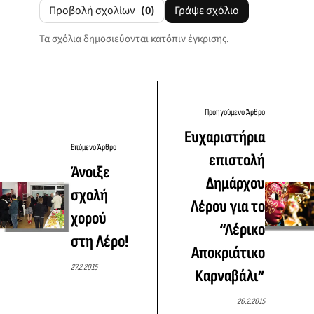
Προβολή σχολίων
(0)
Γράψε σχόλιο
Τα σχόλια δημοσιεύονται κατόπιν έγκρισης.
Προηγούμενο Άρθρο
Ευχαριστήρια
Επόμενο Άρθρο
επιστολή
Άνοιξε
Δημάρχου
σχολή
Λέρου για το
χορού
“Λέρικο
στη Λέρο!
Αποκριάτικο
27.2.2015
Καρναβάλι”
26.2.2015