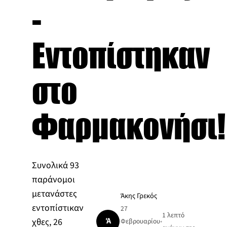
-
Εντοπίστηκαν
στο
Φαρμακονήσι!
Συνολικά 93
παράνομοι
μετανάστες
Άκης Γρεκός
εντοπίστικαν
27
1 λεπτό
Ά
χθες, 26
Φεβρουαρίου
•