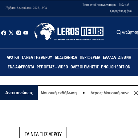
Ταυτότητα
Επικοινωνία
Όροι
Πολιτική
Σάββατο, 8 Αυγούστου 2026, 13:04
Χρήσης
Απορρήτου
Αναζήτησ
ΑΡΧΙΚΉ
ΤΑ ΝΈΑ ΤΗΣ ΛΈΡΟΥ
ΔΩΔΕΚΆΝΗΣΑ
ΠΕΡΙΦΈΡΕΙΑ
ΕΛΛΆΔΑ
ΔΙΕΘΝΉ
ΕΝΔΙΑΦΈΡΟΝΤΑ
ΡΕΠΟΡΤΆΖ - VIDEO
ΌΛΕΣ ΟΙ ΕΙΔΉΣΕΙΣ
ENGLISH EDITION
 της Παναγίας - Μουσική εκδήλωση
Λέρος: Μουσική συναυλία των
Ανακοινώσεις
ΤΑ ΝΕΑ ΤΗΣ ΛΕΡΟΥ