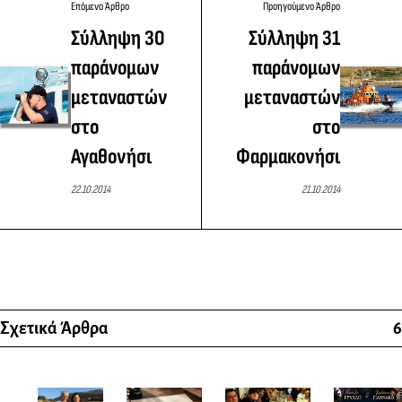
Επόμενο Άρθρο
Προηγούμενο Άρθρο
Σύλληψη 30
Σύλληψη 31
παράνομων
παράνομων
μεταναστών
μεταναστών
στο
στο
Αγαθονήσι
Φαρμακονήσι
22.10.2014
21.10.2014
Σχετικά Άρθρα
6