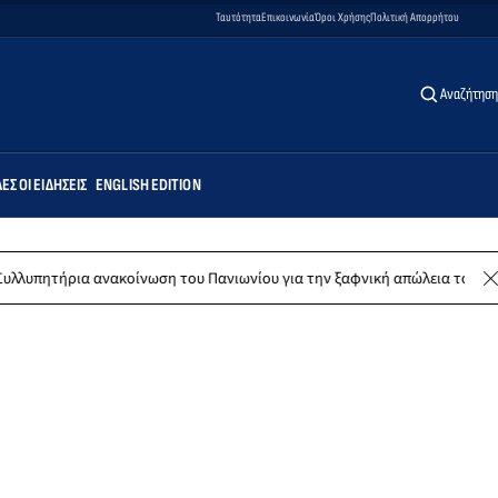
Ταυτότητα
Επικοινωνία
Όροι Χρήσης
Πολιτική Απορρήτου
Αναζήτηση
ΕΣ ΟΙ ΕΙΔΉΣΕΙΣ
ENGLISH EDITION
ακοίνωση του Πανιωνίου για την ξαφνική απώλεια του Δημήτρη Καρατσώ