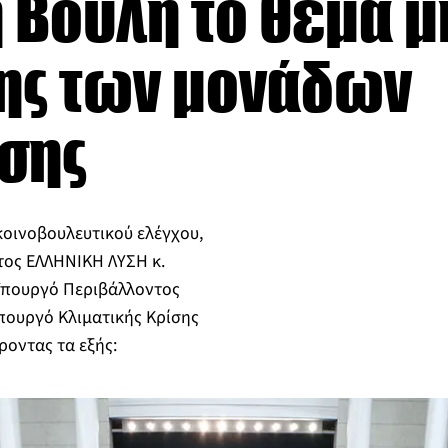
η Βουλή το θέμα μ
ης των μονάδων
σης
κοινοβουλευτικού ελέγχου,
τος ΕΛΛΗΝΙΚΗ ΛΥΣΗ κ.
Υπουργό Περιβάλλοντος
Υπουργό Κλιματικής Κρίσης
ροντας τα εξής: