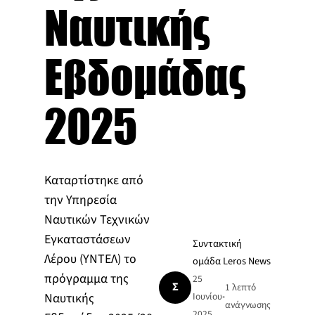
Ναυτικής
Εβδομάδας
2025
Καταρτίστηκε από
την Υπηρεσία
Ναυτικών Τεχνικών
Εγκαταστάσεων
Συντακτική
Λέρου (ΥΝΤΕΛ) το
ομάδα Leros News
πρόγραμμα της
25
Σ
1 λεπτό
Ναυτικής
Ιουνίου
•
ανάγνωσης
2025