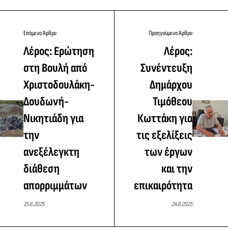
Επόμενο Άρθρο
Προηγούμενο Άρθρο
Λέρος: Ερώτηση
Λέρος:
στη Βουλή από
Συνέντευξη
Χριστοδουλάκη-
Δημάρχου
Δουδωνή-
Τιμόθεου
Νικητιάδη για
Κωττάκη για
την
τις εξελίξεις
ανεξέλεγκτη
των έργων
διάθεση
και την
απορριμμάτων
επικαιρότητα
25.6.2025
24.6.2025