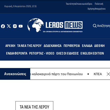
Ταυτότητα
Επικοινωνία
Όροι
Πολιτική
Κυριακή, 9 Αυγούστου 2026, 12:51
Χρήσης
Απορρήτου
Αναζήτησ
ΑΡΧΙΚΉ
ΤΑ ΝΈΑ ΤΗΣ ΛΈΡΟΥ
ΔΩΔΕΚΆΝΗΣΑ
ΠΕΡΙΦΈΡΕΙΑ
ΕΛΛΆΔΑ
ΔΙΕΘΝΉ
ΕΝΔΙΑΦΈΡΟΝΤΑ
ΡΕΠΟΡΤΆΖ - VIDEO
ΌΛΕΣ ΟΙ ΕΙΔΉΣΕΙΣ
ENGLISH EDITION
ο 8 Αυγούστου το καλοκαιρινό πάρτι του Πανιωνίου
ΚΠΕΑ ΑΡΤΕΜΙΣ:
Ανακοινώσεις
ΤΑ ΝΕΑ ΤΗΣ ΛΕΡΟΥ