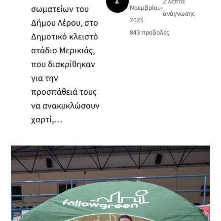
Σ
2 λεπτά
σωματείων του
Νοεμβρίου
•
ανάγνωσης
2025
Δήμου Λέρου, στο
843
προβολές
Δημοτικό κλειστό
στάδιο Μερικιάς,
που διακρίθηκαν
για την
προσπάθειά τους
να ανακυκλώσουν
χαρτί,…