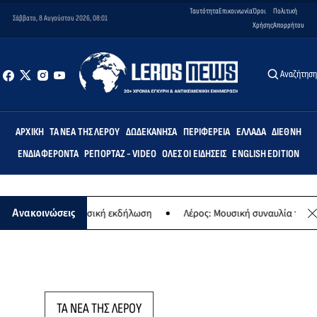
Ταυτότητα
Επικοινωνία
Όροι
Πολιτική
Σάββατο, 8 Αυγούστου 2026, 08:01
Χρήσης
Απορρήτου
Αναζήτησ
ΑΡΧΙΚΉ
ΤΑ ΝΈΑ ΤΗΣ ΛΈΡΟΥ
ΔΩΔΕΚΆΝΗΣΑ
ΠΕΡΙΦΈΡΕΙΑ
ΕΛΛΆΔΑ
ΔΙΕΘΝΉ
ΕΝΔΙΑΦΈΡΟΝΤΑ
ΡΕΠΟΡΤΆΖ - VIDEO
ΌΛΕΣ ΟΙ ΕΙΔΉΣΕΙΣ
ENGLISH EDITION
αγίας - Μουσική εκδήλωση
Λέρος: Μουσική συναυλία των Εργαστηρ
Ανακοινώσεις
ΤΑ ΝΕΑ ΤΗΣ ΛΕΡΟΥ