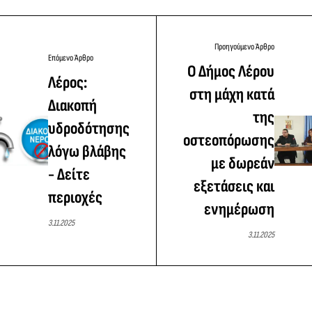
Προηγούμενο Άρθρο
Επόμενο Άρθρο
Ο Δήμος Λέρου
Λέρος:
στη μάχη κατά
Διακοπή
της
υδροδότησης
οστεοπόρωσης
λόγω βλάβης
με δωρεάν
- Δείτε
εξετάσεις και
περιοχές
ενημέρωση
3.11.2025
3.11.2025