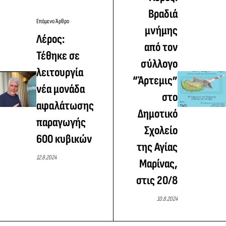
Βραδιά
Επόμενο Άρθρο
μνήμης
Λέρος:
από τον
Τέθηκε σε
σύλλογο
λειτουργία
“Άρτεμις”
νέα μονάδα
στο
αφαλάτωσης
Δημοτικό
παραγωγής
Σχολείο
600 κυβικών
της Αγίας
12.8.2024
Μαρίνας,
στις 20/8
10.8.2024