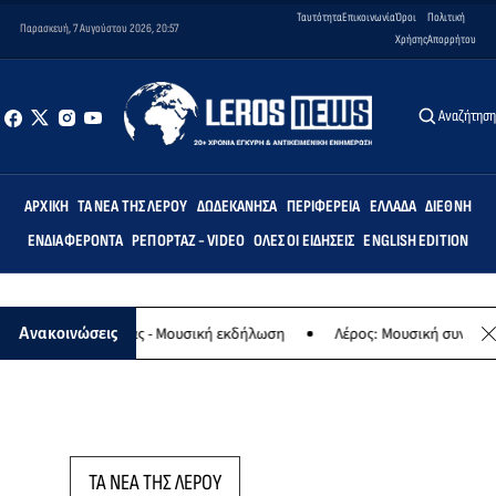
Ταυτότητα
Επικοινωνία
Όροι
Πολιτική
Παρασκευή, 7 Αυγούστου 2026, 20:57
Χρήσης
Απορρήτου
Αναζήτησ
ΑΡΧΙΚΉ
ΤΑ ΝΈΑ ΤΗΣ ΛΈΡΟΥ
ΔΩΔΕΚΆΝΗΣΑ
ΠΕΡΙΦΈΡΕΙΑ
ΕΛΛΆΔΑ
ΔΙΕΘΝΉ
ΕΝΔΙΑΦΈΡΟΝΤΑ
ΡΕΠΟΡΤΆΖ - VIDEO
ΌΛΕΣ ΟΙ ΕΙΔΉΣΕΙΣ
ENGLISH EDITION
αφο της Παναγίας - Μουσική εκδήλωση
Λέρος: Μουσική συναυλία τ
Ανακοινώσεις
ΤΑ ΝΕΑ ΤΗΣ ΛΕΡΟΥ