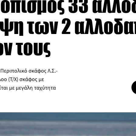
ντοπισμός 33 αλλ
ηψη των 2 αλλοδ
ν τους
 Περιπολικό σκάφος Λ.Σ.-
λοο (Τ/Χ) σκάφος με
ίται με μεγάλη ταχύτητα