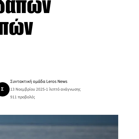
οδαπών
απών
Συντακτική ομάδα Leros News
Σ
13 Νοεμβρίου 2025
•
1 λεπτό ανάγνωσης
911
προβολές