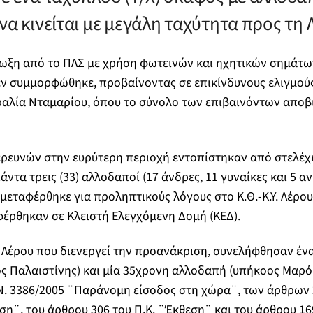
να κινείται με μεγάλη ταχύτητα προς τη 
ωξη από το ΠΛΣ με χρήση φωτεινών και ηχητικών σημάτων
δεν συμμορφώθηκε, προβαίνοντας σε επικίνδυνους ελιγμού
ραλία Νταμαρίου, όπου το σύνολο των επιβαινόντων αποβ
ρευνών στην ευρύτερη περιοχή εντοπίστηκαν από στελέχη
άντα τρεις (33) αλλοδαποί (17 άνδρες, 11 γυναίκες και 5 αν
εταφέρθηκε για προληπτικούς λόγους στο Κ.Θ.-Κ.Υ. Λέρου
έρθηκαν σε Κλειστή Ελεγχόμενη Δομή (ΚΕΔ).
 Λέρου που διενεργεί την προανάκριση, συνελήφθησαν έν
ς Παλαιστίνης) και μία 35χρονη αλλοδαπή (υπήκοος Μαρό
Ν. 3386/2005 ¨Παράνομη είσοδος στη χώρα¨, των άρθρων 2
ση¨, του άρθρου 306 του Π.Κ. ¨Έκθεση¨ και του άρθρου 169