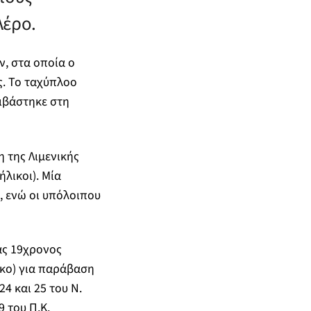
Λέρο.
, στα οποία ο
ς. Το ταχύπλοο
ιβάστηκε στη
 της Λιμενικής
ήλικοι). Μία
, ενώ οι υπόλοιπου
ας 19χρονος
κο) για παράβαση
4 και 25 του Ν.
 του Π.Κ.