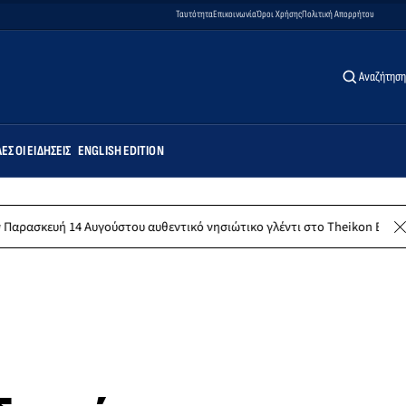
Ταυτότητα
Επικοινωνία
Όροι Χρήσης
Πολιτική Απορρήτου
Αναζήτηση
ΕΣ ΟΙ ΕΙΔΉΣΕΙΣ
ENGLISH EDITION
Αυγούστου αυθεντικό νησιώτικο γλέντι στο Theikon Bistro Restaurant!