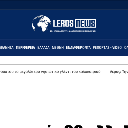
ΕΚΆΝΗΣΑ
ΠΕΡΙΦΈΡΕΙΑ
ΕΛΛΆΔΑ
ΔΙΕΘΝΉ
ΕΝΔΙΑΦΈΡΟΝΤΑ
ΡΕΠΟΡΤΆΖ - VIDEO
ΌΛ
λύτερο νησιώτικο γλέντι του καλοκαιριού
Λέρος: Την Παρασκευή 14 