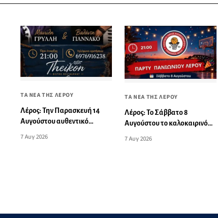
ΤΑ ΝΕΑ ΤΗΣ ΛΕΡΟΥ
ΤΑ ΝΕΑ ΤΗΣ ΛΕΡΟΥ
Λέρος: Την Παρασκευή 14
Λέρος: Το Σάββατο 8
Αυγούστου αυθεντικό
Αυγούστου το καλοκαιρινό
νησιώτικο γλέντι στο Theikon
πάρτι του Πανιωνίου
7 Αυγ 2026
7 Αυγ 2026
Bistro Restaurant!