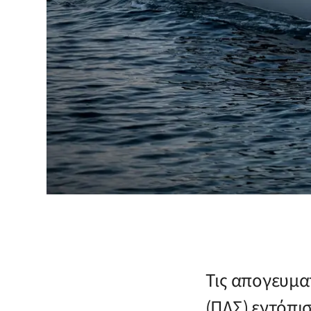
Τις απογευματ
(ΠΛΣ) εντόπι