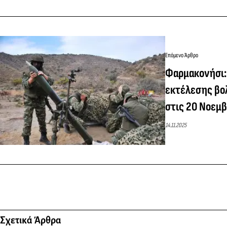
Επόμενο Άρθρο
Φαρμακονήσι:
εκτέλεσης βο
στις 20 Νοεμ
14.11.2025
Σχετικά Άρθρα