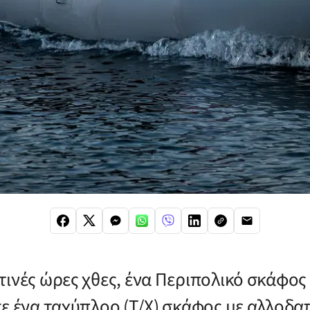
ινές ώρες χθες, ένα Περιπολικό σκάφος 
σε ένα ταχύπλοο (Τ/Χ) σκάφος με αλλοδα