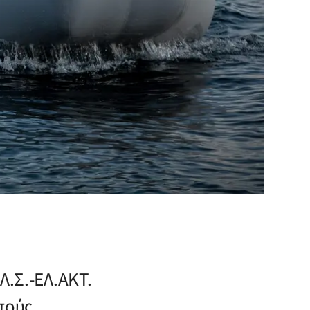
Λ.Σ.-ΕΛ.ΑΚΤ.
πούς