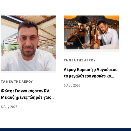
ΤΑ ΝΕΑ ΤΗΣ ΛΕΡΟΥ
Λέρος: Κυριακή 9 Αυγούστου
το μεγαλύτερο νησιώτικο
ΤΑ ΝΕΑ ΤΗΣ ΛΕΡΟΥ
γλέντι του καλοκαιριού
6 Αυγ 2026
Φώτης Γιαννακός στον RV:
Με αυξημένες πληρότητες η
Λέρος, στόχος η επιμήκυνση
6 Αυγ 2026
της τουριστικής σεζόν στο
νησί (audio)