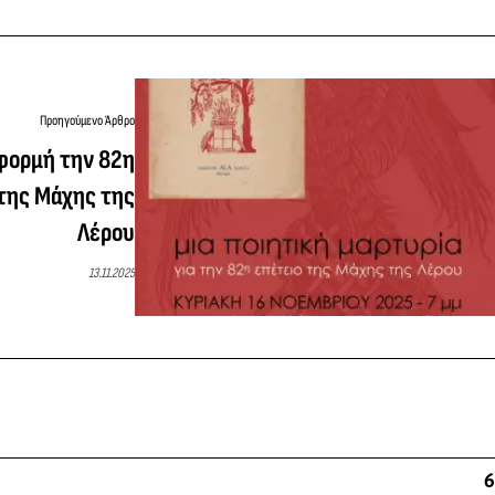
Προηγούμενο Άρθρο
φορμή την 82η
 της Μάχης της
Λέρου
13.11.2025
6