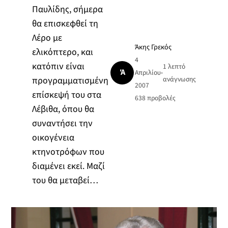
Παυλίδης, σήμερα
θα επισκεφθεί τη
Λέρο με
Άκης Γρεκός
ελικόπτερο, και
4
κατόπιν είναι
1 λεπτό
Ά
Απριλίου
•
προγραμματισμένη
ανάγνωσης
2007
επίσκεψή του στα
638
προβολές
Λέβιθα, όπου θα
συναντήσει την
οικογένεια
κτηνοτρόφων που
διαμένει εκεί. Μαζί
του θα μεταβεί…