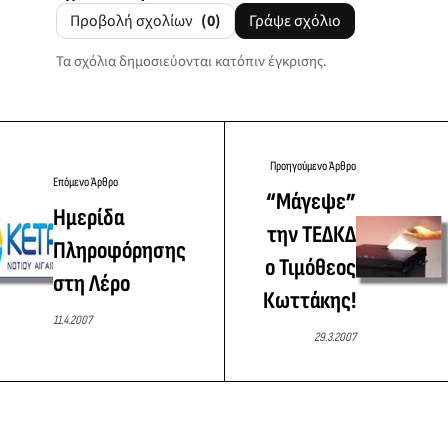
Προβολή σχολίων
(0)
Γράψε σχόλιο
Τα σχόλια δημοσιεύονται κατόπιν έγκρισης.
Προηγούμενο Άρθρο
Επόμενο Άρθρο
“Mάγεψε”
Ημερίδα
την ΤΕΔΚΔ
Πληροφόρησης
ο Τιμόθεος
στη Λέρο
Κωττάκης!
11.4.2007
29.3.2007