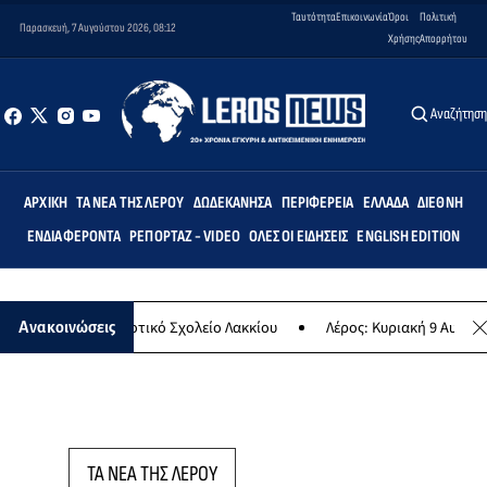
Ταυτότητα
Επικοινωνία
Όροι
Πολιτική
Παρασκευή, 7 Αυγούστου 2026, 08:12
Χρήσης
Απορρήτου
Αναζήτησ
ΑΡΧΙΚΉ
ΤΑ ΝΈΑ ΤΗΣ ΛΈΡΟΥ
ΔΩΔΕΚΆΝΗΣΑ
ΠΕΡΙΦΈΡΕΙΑ
ΕΛΛΆΔΑ
ΔΙΕΘΝΉ
ΕΝΔΙΑΦΈΡΟΝΤΑ
ΡΕΠΟΡΤΆΖ - VIDEO
ΌΛΕΣ ΟΙ ΕΙΔΉΣΕΙΣ
ENGLISH EDITION
τεμις» στο Δημοτικό Σχολείο Λακκίου
Λέρος: Κυριακή 9 Αυγούστου
Ανακοινώσεις
ΤΑ ΝΕΑ ΤΗΣ ΛΕΡΟΥ