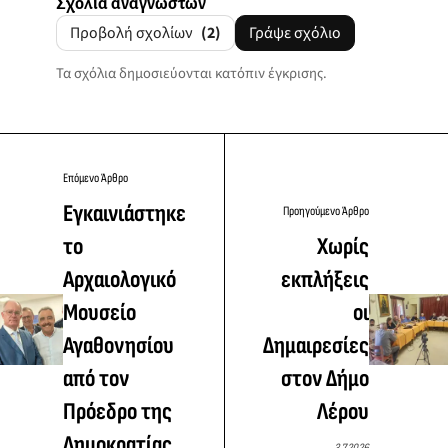
Σχόλια αναγνωστών
Προβολή σχολίων
(2)
Γράψε σχόλιο
Τα σχόλια δημοσιεύονται κατόπιν έγκρισης.
Επόμενο Άρθρο
Εγκαινιάστηκε
Προηγούμενο Άρθρο
το
Χωρίς
Αρχαιολογικό
εκπλήξεις
Μουσείο
οι
Αγαθονησίου
Δημαιρεσίες
από τον
στον Δήμο
Πρόεδρο της
Λέρου
Δημοκρατίας
3.7.2026