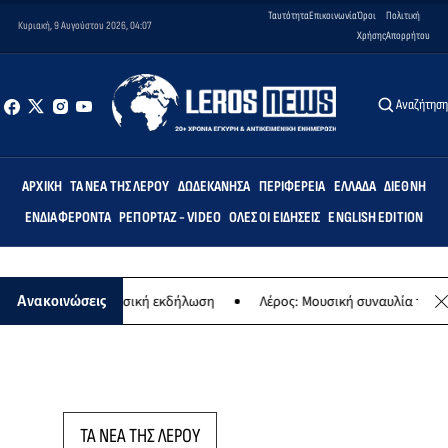
Ταυτότητα
Επικοινωνία
Όροι
Πολιτική
Κυριακή, 9 Αυγούστου 2026, 04:07
Χρήσης
Απορρήτου
Αναζήτησ
ΑΡΧΙΚΉ
ΤΑ ΝΈΑ ΤΗΣ ΛΈΡΟΥ
ΔΩΔΕΚΆΝΗΣΑ
ΠΕΡΙΦΈΡΕΙΑ
ΕΛΛΆΔΑ
ΔΙΕΘΝΉ
ΕΝΔΙΑΦΈΡΟΝΤΑ
ΡΕΠΟΡΤΆΖ - VIDEO
ΌΛΕΣ ΟΙ ΕΙΔΉΣΕΙΣ
ENGLISH EDITION
αναγίας - Μουσική εκδήλωση
Λέρος: Μουσική συναυλία των Εργαστ
Ανακοινώσεις
ΤΑ ΝΕΑ ΤΗΣ ΛΕΡΟΥ