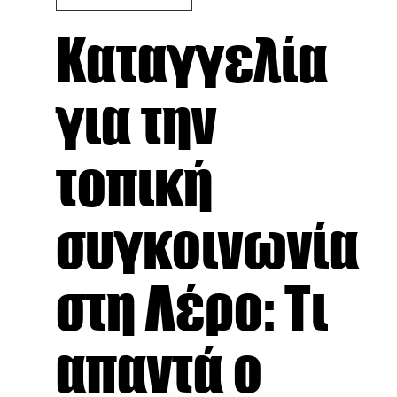
Καταγγελία
για την
τοπική
συγκοινωνία
στη Λέρο: Τι
απαντά ο