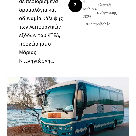
σε περιορισμένα
4
Σ
3 λεπτά
δρομολόγια και
Ιουλίου
•
ανάγνωσης
2026
αδυναμία κάλυψης
1.917
προβολές
των λειτουργικών
εξόδων του ΚΤΕΛ,
προχώρησε ο
Μάριος
Ντεληγιώργης.