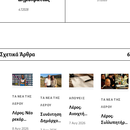
4.7.2026
Σχετικά Άρθρα
6
ΤΑ ΝΕΑ ΤΗΣ
ΤΑ ΝΕΑ ΤΗΣ
ΑΠΟΨΕΙΣ
ΤΑ ΝΕΑ ΤΗΣ
ΛΕΡΟΥ
ΛΕΡΟΥ
ΛΕΡΟΥ
Λέρος:
Λέρος: Νέο
Ανοιχτή
Συνάντηση
Λέρος:
ρεκόρ
επιστολή
Δημάρχου
Συλλυπητήρια
7 Αυγ 2026
Νοτίου
σχετικά με
Λέρου με
8 Αυγ 2026
ανακοίνωση