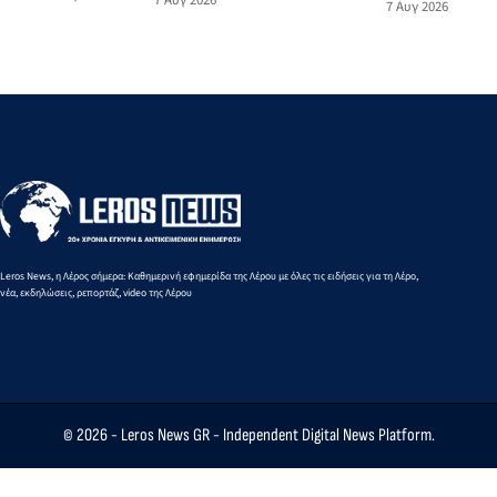
7 Αυγ 2026
7 Αυγ 2026
Αιγαίου
το
την
του Πανιωνίου
από την
θανατηφόρο
Υπουργό
για την
Ειρήνη-
τροχαίο:
Τουρισμού
ξαφνική
Μαρία
«Αυτό το
απώλεια του
Μαυρουδή
θλιβερό
Δημήτρη
στα 3.000
νήμα
Καρατσώρη
μ. βάδην
μπορούμε
Κ16
και πρέπει
να το
κόψουμε»
Leros News, η Λέρος σήμερα: Καθημερινή εφημερίδα της Λέρου με όλες τις ειδήσεις για τη Λέρο,
νέα, εκδηλώσεις, ρεπορτάζ, video της Λέρου
© 2026 -
Leros News GR
- Independent Digital News Platform.