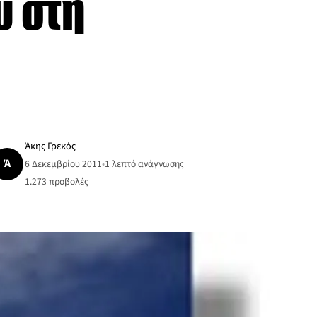
υ στη
Άκης Γρεκός
Ά
6 Δεκεμβρίου 2011
•
1 λεπτό ανάγνωσης
1.273
προβολές