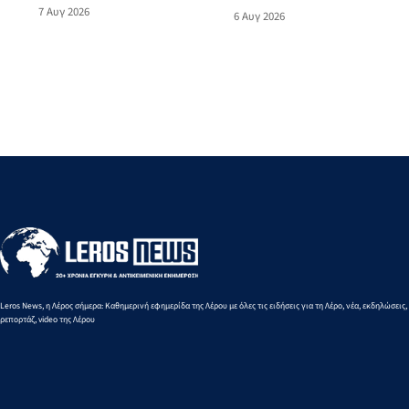
νησιώτικο γλέντι στο Theikon
Παναγίας - Μουσική
7 Αυγ 2026
6 Αυγ 2026
Bistro Restaurant!
εκδήλωση
Leros News, η Λέρος σήμερα: Καθημερινή εφημερίδα της Λέρου με όλες τις ειδήσεις για τη Λέρο, νέα, εκδηλώσεις,
ρεπορτάζ, video της Λέρου