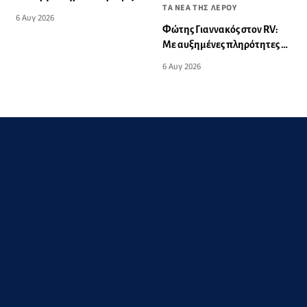
ΤΑ ΝΕΑ ΤΗΣ ΛΕΡΟΥ
στο Δημοτικό Σχολείο
6 Αυγ 2026
Λακκίου
Φώτης Γιαννακός στον RV:
Με αυξημένες πληρότητες η
Λέρος, στόχος η επιμήκυνση
6 Αυγ 2026
της τουριστικής σεζόν στο
νησί (audio)