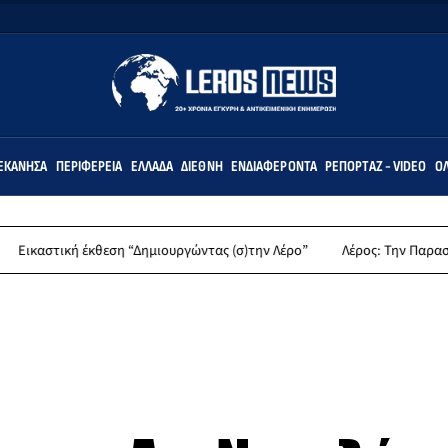
ΕΚΆΝΗΣΑ
ΠΕΡΙΦΈΡΕΙΑ
ΕΛΛΆΔΑ
ΔΙΕΘΝΉ
ΕΝΔΙΑΦΈΡΟΝΤΑ
ΡΕΠΟΡΤΆΖ - VIDEO
ΌΛ
ή έκθεση “Δημιουργώντας (σ)την Λέρο”
Λέρος: Την Παρασκευή 14 Αυγο