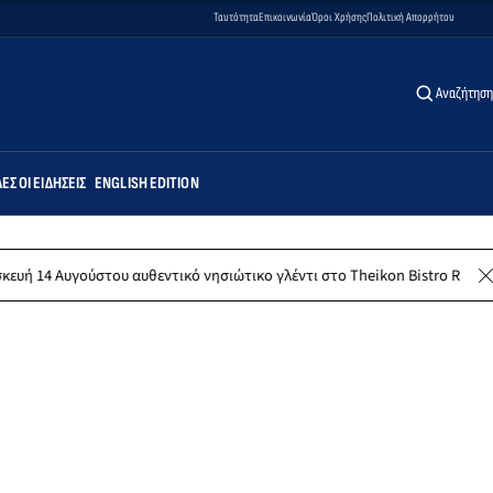
Ταυτότητα
Επικοινωνία
Όροι Χρήσης
Πολιτική Απορρήτου
Αναζήτηση
ΕΣ ΟΙ ΕΙΔΉΣΕΙΣ
ENGLISH EDITION
ύστου αυθεντικό νησιώτικο γλέντι στο Theikon Bistro Restaurant!