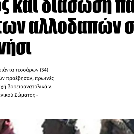
ός και διάσωση π
των αλλοδαπών σ
νήσι
ριάντα τεσσάρων (34)
ών προέβησαν, πρωινές
χή βορειοανατολικά ν.
ενικού Σώματος -