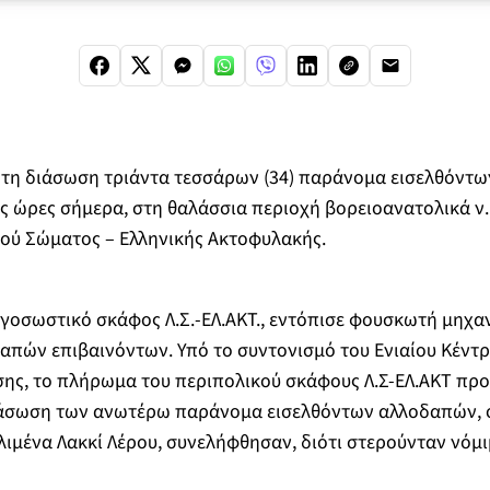
ι τη διάσωση τριάντα τεσσάρων (34) παράνομα εισελθόντ
ς ώρες σήμερα, στη θαλάσσια περιοχή βορειοανατολικά ν
κού Σώματος – Ελληνικής Ακτοφυλακής.
γοσωστικό σκάφος Λ.Σ.-ΕΛ.ΑΚΤ., εντόπισε φουσκωτή μηχα
απών επιβαινόντων. Υπό το συντονισμό του Ενιαίου Κέντ
σης, το πλήρωμα του περιπολικού σκάφους Λ.Σ-ΕΛ.ΑΚΤ πρ
ιάσωση των ανωτέρω παράνομα εισελθόντων αλλοδαπών, ο
ιμένα Λακκί Λέρου, συνελήφθησαν, διότι στερούνταν νόμ