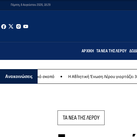
Πέμπτη, 6 Αυγούστου 2026, 18:29
ΑΡΧΙΚΉ
ΤΑ ΝΈΑ ΤΗΣ ΛΈΡΟΥ
ΔΩΔ
νθρωπικό σκοπό
Η Αθλητική Ένωση Λέρου γιορτάζει 30 χρόνια ιστορ
Ανακοινώσεις
ΤΑ ΝΕΑ ΤΗΣ ΛΕΡΟΥ