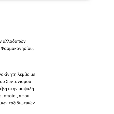
ων αλλοδαπών
. Φαρμακονησίου,
νοκίνητη λέμβο με
ρου Συντονισμού
οέβη στην ασφαλή
ι οποίοι, αφού
ιμων ταξιδιωτικών