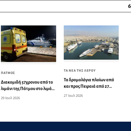
6
ΤΑ ΝΕΑ ΤΗΣ ΛΕΡΟΥ
ΠΑΤΜΟΣ
Τα δρομολόγια πλοίων από
Διακομιδή 57χρονου από το
και προς Πειραιά από 27
λιμάνι της Πάτμου στο λιμάνι
Ιουλίου έως 02 Αυγούστου
της Λέρου
27 Ιουλ 2026
29 Ιουλ 2026
2026