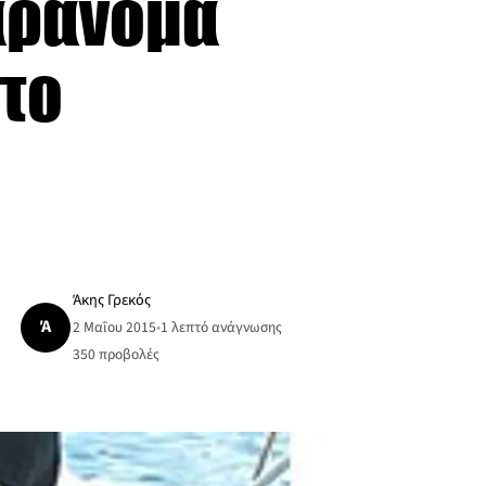
αράνομα
το
Άκης Γρεκός
Ά
2 Μαΐου 2015
•
1 λεπτό ανάγνωσης
350
προβολές