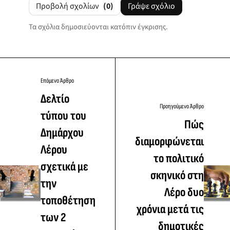
Προβολή σχολίων
(0)
Γράψε σχόλιο
Τα σχόλια δημοσιεύονται κατόπιν έγκρισης.
Επόμενο Άρθρο
Δελτίο
Προηγούμενο Άρθρο
τύπου του
Πώς
Δημάρχου
διαμορφώνεται
Λέρου
το πολιτικό
σχετικά με
σκηνικό στη
την
Λέρο δυο
τοποθέτηση
χρόνια μετά τις
των 2
δημοτικές