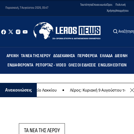
Ταυτότητα
Επικοινωνία
Όροι
Πολιτική
Παρασκευή, 7 Αυγούστου 2026, 05:47
Χρήσης
Απορρήτου
Αναζήτησ
ΑΡΧΙΚΉ
ΤΑ ΝΈΑ ΤΗΣ ΛΈΡΟΥ
ΔΩΔΕΚΆΝΗΣΑ
ΠΕΡΙΦΈΡΕΙΑ
ΕΛΛΆΔΑ
ΔΙΕΘΝΉ
ΕΝΔΙΑΦΈΡΟΝΤΑ
ΡΕΠΟΡΤΆΖ - VIDEO
ΌΛΕΣ ΟΙ ΕΙΔΉΣΕΙΣ
ENGLISH EDITION
οτικό Σχολείο Λακκίου
Λέρος: Κυριακή 9 Αυγούστου το μεγαλύτερο
Ανακοινώσεις
ΤΑ ΝΕΑ ΤΗΣ ΛΕΡΟΥ