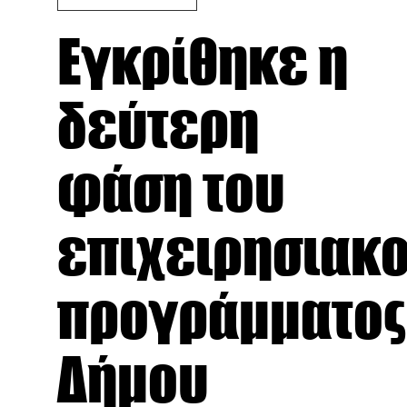
Εγκρίθηκε η
δεύτερη
φάση του
επιχειρησιακ
προγράμματος
Δήμου