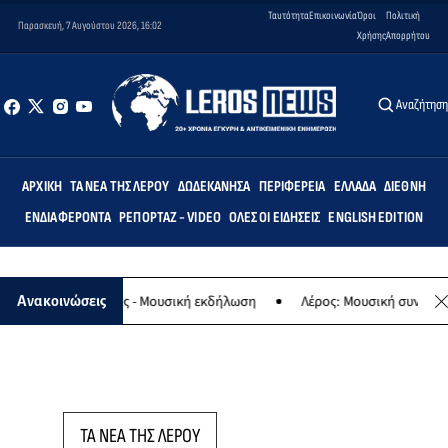
Ταυτότητα
Επικοινωνία
Όροι
Πολιτική
Παρασκευή, 7 Αυγούστου 2026, 16:02
Χρήσης
Απορρήτου
Αναζήτησ
ΑΡΧΙΚΉ
ΤΑ ΝΈΑ ΤΗΣ ΛΈΡΟΥ
ΔΩΔΕΚΆΝΗΣΑ
ΠΕΡΙΦΈΡΕΙΑ
ΕΛΛΆΔΑ
ΔΙΕΘΝΉ
ΕΝΔΙΑΦΈΡΟΝΤΑ
ΡΕΠΟΡΤΆΖ - VIDEO
ΌΛΕΣ ΟΙ ΕΙΔΉΣΕΙΣ
ENGLISH EDITION
φο της Παναγίας - Μουσική εκδήλωση
Λέρος: Μουσική συναυλία τω
Ανακοινώσεις
ΤΑ ΝΕΑ ΤΗΣ ΛΕΡΟΥ