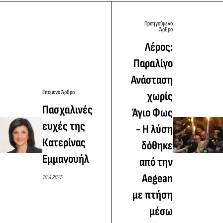
Προηγούμενο
Άρθρο
Λέρος:
Παραλίγο
Ανάσταση
Επόμενο Άρθρο
χωρίς
Πασχαλινές
Άγιο Φως
ευχές της
- Η λύση
Κατερίνας
δόθηκε
Εμμανουήλ
από την
Aegean
18.4.2025
με πτήση
μέσω