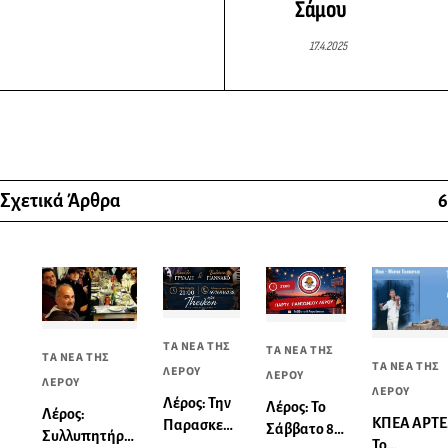
Σάμου
17.4.2025
Σχετικά Άρθρα
6
ΤΑ ΝΕΑ ΤΗΣ
ΤΑ ΝΕΑ ΤΗΣ
ΤΑ ΝΕΑ ΤΗΣ
ΤΑ ΝΕΑ ΤΗΣ
ΛΕΡΟΥ
ΛΕΡΟΥ
ΛΕΡΟΥ
ΛΕΡΟΥ
Λέρος: Την
Λέρος: Το
Λέρος:
ΚΠΕΑ ΑΡΤΕ
Παρασκευή
Σάββατο 8
Συλλυπητήρια
Το
14