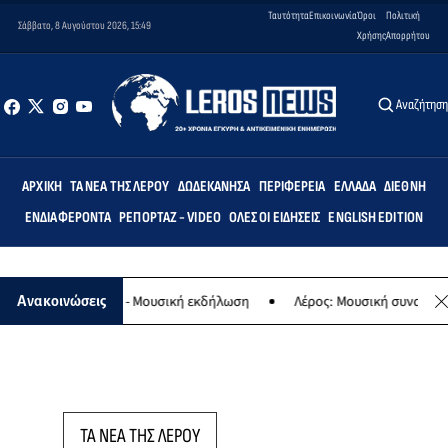
Ταυτότητα
Επικοινωνία
Όροι
Πολιτική
Σάββατο, 8 Αυγούστου 2026, 15:49
Χρήσης
Απορρήτου
Αναζήτησ
ΑΡΧΙΚΉ
ΤΑ ΝΈΑ ΤΗΣ ΛΈΡΟΥ
ΔΩΔΕΚΆΝΗΣΑ
ΠΕΡΙΦΈΡΕΙΑ
ΕΛΛΆΔΑ
ΔΙΕΘΝΉ
ΕΝΔΙΑΦΈΡΟΝΤΑ
ΡΕΠΟΡΤΆΖ - VIDEO
ΌΛΕΣ ΟΙ ΕΙΔΉΣΕΙΣ
ENGLISH EDITION
 της Παναγίας - Μουσική εκδήλωση
Λέρος: Μουσική συναυλία των
Ανακοινώσεις
ΤΑ ΝΕΑ ΤΗΣ ΛΕΡΟΥ