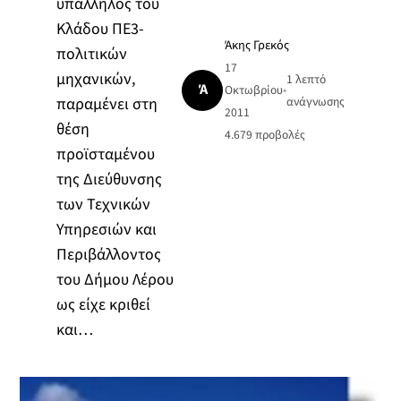
υπάλληλος του
Κλάδου ΠΕ3-
Άκης Γρεκός
πολιτικών
17
μηχανικών,
1 λεπτό
Ά
Οκτωβρίου
•
παραμένει στη
ανάγνωσης
2011
θέση
4.679
προβολές
προϊσταμένου
της Διεύθυνσης
των Τεχνικών
Υπηρεσιών και
Περιβάλλοντος
του Δήμου Λέρου
ως είχε κριθεί
και…