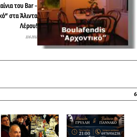
ίνια του Bar -
κό” στα Άλιντα
Λέρου!
13.6.2012
6