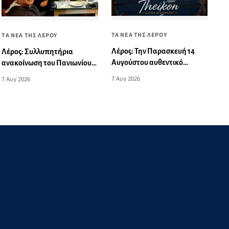
ΤΑ ΝΕΑ ΤΗΣ ΛΕΡΟΥ
ΤΑ ΝΕΑ ΤΗΣ ΛΕΡΟΥ
Λέρος: Την Παρασκευή 14
Λέρος: Συλλυπητήρια
Αυγούστου αυθεντικό
ανακοίνωση του Πανιωνίου
νησιώτικο γλέντι στο Theikon
για την ξαφνική απώλεια του
7 Αυγ 2026
7 Αυγ 2026
Bistro Restaurant!
Δημήτρη Καρατσώρη