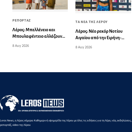
ΡΕΠΟΡΤΑΖ
ΤΑ ΝΕΑ ΤΗΣ ΛΕΡΟΥ
Λέρος: Μπελλένειο και
Λέρος: Νέο ρεκόρ Νοτίου
Μπουλαφέντειο αλλάζουν
Αιγαίου από την Ειρήνη-
όψη με μια δωρεά αγάπης
Μαρία Μαυρουδή στα 3.000
8 Αυγ 2026
8 Αυγ 2026
για τα παιδιά
μ. βάδην Κ16
Leros News, η Λέρος σήμερα: Καθημερινή εφημερίδα της Λέρου με όλες τις ειδήσεις για τη Λέρο, νέα, εκδηλώσεις,
ρεπορτάζ, video της Λέρου