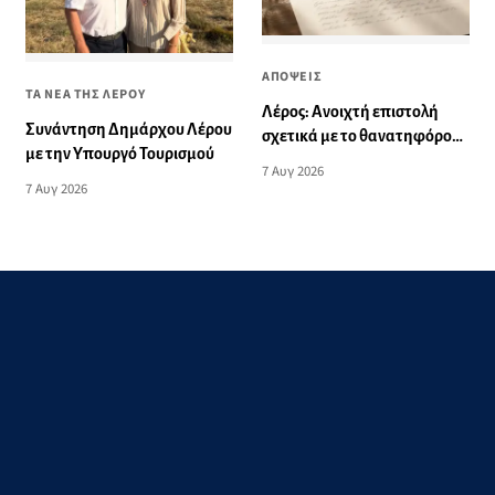
ΑΠΟΨΕΙΣ
ΤΑ ΝΕΑ ΤΗΣ ΛΕΡΟΥ
Λέρος: Ανοιχτή επιστολή
Συνάντηση Δημάρχου Λέρου
σχετικά με το θανατηφόρο
με την Υπουργό Τουρισμού
τροχαίο: «Αυτό το θλιβερό
7 Αυγ 2026
νήμα μπορούμε και πρέπει
7 Αυγ 2026
να το κόψουμε»