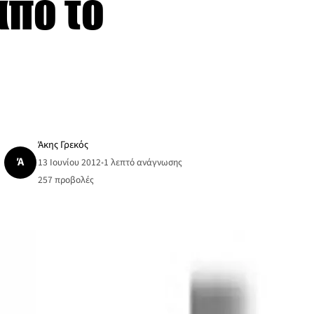
από το
Άκης Γρεκός
Ά
13 Ιουνίου 2012
•
1 λεπτό ανάγνωσης
257
προβολές