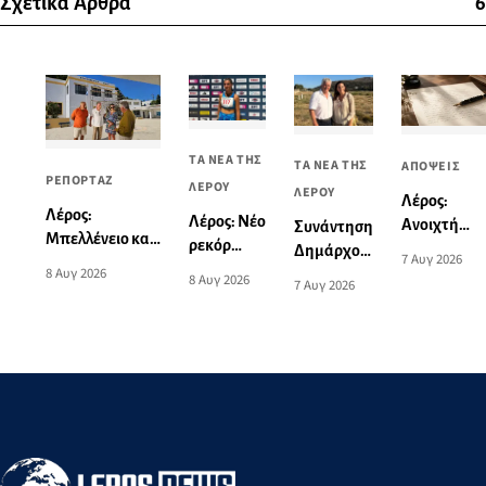
Σχετικά Άρθρα
6
ΤΑ ΝΕΑ ΤΗΣ
ΤΑ ΝΕΑ ΤΗΣ
ΑΠΟΨΕΙΣ
ΡΕΠΟΡΤΑΖ
ΛΕΡΟΥ
ΛΕΡΟΥ
Λέρος:
Λέρος:
Λέρος: Νέο
Ανοιχτή
Συνάντηση
Μπελλένειο και
ρεκόρ
επιστολή
Δημάρχου
7 Αυγ 2026
Μπουλαφέντειο
Νοτίου
8 Αυγ 2026
σχετικά με
Λέρου με
8 Αυγ 2026
7 Αυγ 2026
αλλάζουν όψη
Αιγαίου
το
την
με μια δωρεά
από την
θανατηφόρ
Υπουργό
αγάπης για τα
Ειρήνη-
τροχαίο:
Τουρισμού
παιδιά
Μαρία
«Αυτό το
Μαυρουδή
θλιβερό
στα 3.000
νήμα
μ. βάδην
μπορούμε
Κ16
και πρέπει