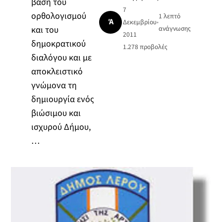
βάση του
7
ορθολογισμού
1 λεπτό
Ά
Δεκεμβρίου
•
και του
ανάγνωσης
2011
δημοκρατικού
1.278
προβολές
διαλόγου και με
αποκλειστικό
γνώμονα τη
δημιουργία ενός
βιώσιμου και
ισχυρού Δήμου,
…