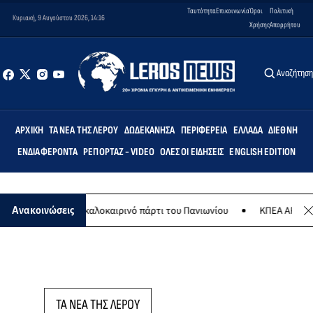
Ταυτότητα
Επικοινωνία
Όροι
Πολιτική
Κυριακή, 9 Αυγούστου 2026, 14:16
Χρήσης
Απορρήτου
Αναζήτησ
ΑΡΧΙΚΉ
ΤΑ ΝΈΑ ΤΗΣ ΛΈΡΟΥ
ΔΩΔΕΚΆΝΗΣΑ
ΠΕΡΙΦΈΡΕΙΑ
ΕΛΛΆΔΑ
ΔΙΕΘΝΉ
ΕΝΔΙΑΦΈΡΟΝΤΑ
ΡΕΠΟΡΤΆΖ - VIDEO
ΌΛΕΣ ΟΙ ΕΙΔΉΣΕΙΣ
ENGLISH EDITION
8 Αυγούστου το καλοκαιρινό πάρτι του Πανιωνίου
ΚΠΕΑ ΑΡΤΕΜΙΣ: Τ
Ανακοινώσεις
ΤΑ ΝΕΑ ΤΗΣ ΛΕΡΟΥ