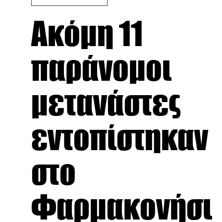
Ακόμη 11
παράνομοι
μετανάστες
εντοπίστηκαν
στο
Φαρμακονήσι