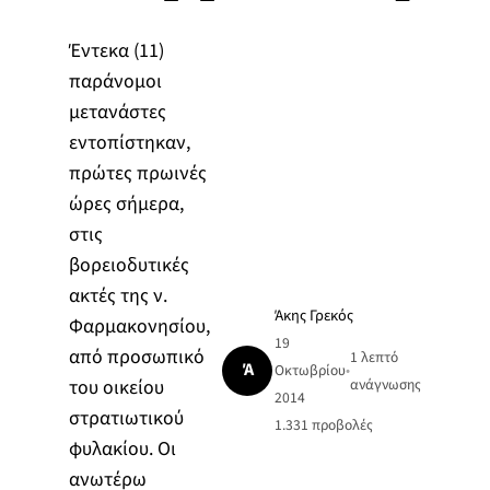
Έντεκα (11)
παράνομοι
μετανάστες
εντοπίστηκαν,
πρώτες πρωινές
ώρες σήμερα,
στις
βορειοδυτικές
ακτές της ν.
Άκης Γρεκός
Φαρμακονησίου,
19
από προσωπικό
1 λεπτό
Ά
Οκτωβρίου
•
του οικείου
ανάγνωσης
2014
στρατιωτικού
1.331
προβολές
φυλακίου. Οι
ανωτέρω