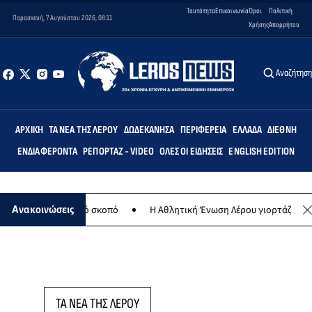
Ταυτότητα
Επικοινωνία
Όροι
Πολιτική
Παρασκευή, 7 Αυγούστου 2026, 08:11
Χρήσης
Απορρήτου
Αναζήτησ
ΑΡΧΙΚΉ
ΤΑ ΝΈΑ ΤΗΣ ΛΈΡΟΥ
ΔΩΔΕΚΆΝΗΣΑ
ΠΕΡΙΦΈΡΕΙΑ
ΕΛΛΆΔΑ
ΔΙΕΘΝΉ
ΕΝΔΙΑΦΈΡΟΝΤΑ
ΡΕΠΟΡΤΆΖ - VIDEO
ΌΛΕΣ ΟΙ ΕΙΔΉΣΕΙΣ
ENGLISH EDITION
 για φιλανθρωπικό σκοπό
Η Αθλητική Ένωση Λέρου γιορτάζει 30 χρ
Ανακοινώσεις
ΤΑ ΝΕΑ ΤΗΣ ΛΕΡΟΥ