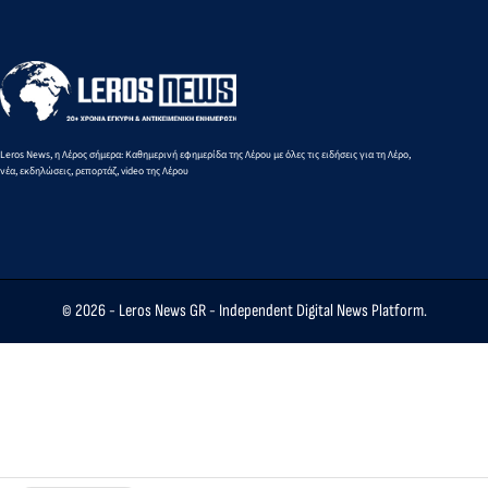
κοντά στο να
χάσουν οι
άνθρωποι τον
έλεγχό της και
να
αναπτύσσεται
μόνη της
Leros News, η Λέρος σήμερα: Καθημερινή εφημερίδα της Λέρου με όλες τις ειδήσεις για τη Λέρο,
νέα, εκδηλώσεις, ρεπορτάζ, video της Λέρου
© 2026 -
Leros News GR
- Independent Digital News Platform.