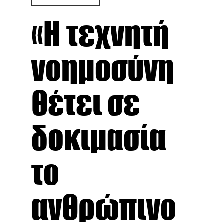
«Η τεχνητή
νοημοσύνη
θέτει σε
δοκιμασία
το
ανθρώπινο