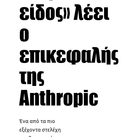
είδος» λέει
ο
επικεφαλής
της
Anthropic
Ένα από τα πιο
εξέχοντα στελέχη