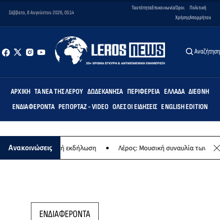
Ταυτότητα
Επικοινωνία
Όροι
Πολιτική
Σάββατο, 8 Αυγούστου 2026, 05:14
Χρήσης
Απορρήτου
Αναζήτησ
ΑΡΧΙΚΉ
ΤΑ ΝΈΑ ΤΗΣ ΛΈΡΟΥ
ΔΩΔΕΚΆΝΗΣΑ
ΠΕΡΙΦΈΡΕΙΑ
ΕΛΛΆΔΑ
ΔΙΕΘΝΉ
ΕΝΔΙΑΦΈΡΟΝΤΑ
ΡΕΠΟΡΤΆΖ - VIDEO
ΌΛΕΣ ΟΙ ΕΙΔΉΣΕΙΣ
ENGLISH EDITION
ίας - Μουσική εκδήλωση
Λέρος: Μουσική συναυλία των Εργαστηρίων
Ανακοινώσεις
ΕΝΔΙΑΦΕΡΟΝΤΑ