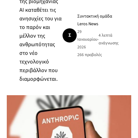
της βιομηχανίας
ΑΙ καταθέτει τις
Συντακτική ομάδα
ανησυχίες του για
Leros News
το παρόν και
29
Σ
μέλλον της
4 λεπτά
Ιανουαρίου
•
ανάγνωσης
ανθρωπότητας
2026
στο νέο
266
προβολές
τεχνολογικό
περιβάλλον που
διαμορφώνεται.