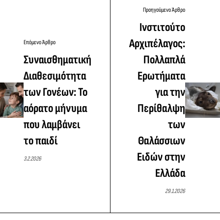
Προηγούμενο Άρθρο
Ινστιτούτο
Αρχιπέλαγος:
Επόμενο Άρθρο
Συναισθηματική
Πολλαπλά
Διαθεσιμότητα
Ερωτήματα
των Γονέων: Το
για την
αόρατο μήνυμα
Περίθαλψη
που λαμβάνει
των
το παιδί
Θαλάσσιων
Ειδών στην
3.2.2026
Ελλάδα
29.1.2026