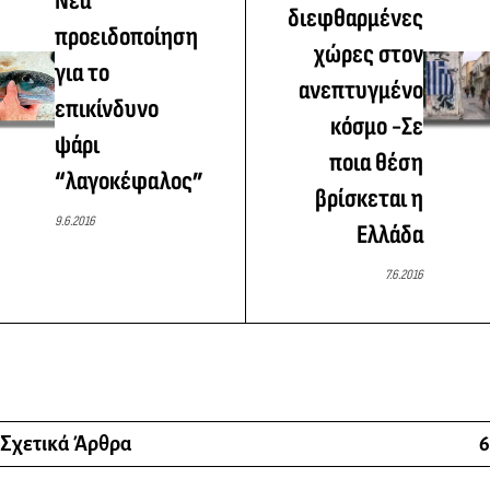
Νέα
διεφθαρμένες
προειδοποίηση
χώρες στον
για το
ανεπτυγμένο
επικίνδυνο
κόσμο -Σε
ψάρι
ποια θέση
“λαγοκέφαλος”
βρίσκεται η
9.6.2016
Ελλάδα
7.6.2016
Σχετικά Άρθρα
6