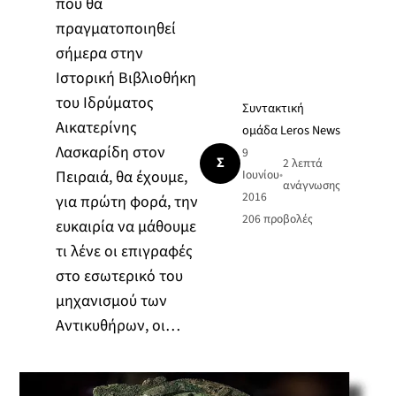
που θα
πραγματοποιηθεί
σήμερα στην
Ιστορική Βιβλιοθήκη
του Ιδρύματος
Συντακτική
Αικατερίνης
ομάδα Leros News
Λασκαρίδη στον
9
Σ
2 λεπτά
Πειραιά, θα έχουμε,
Ιουνίου
•
ανάγνωσης
2016
για πρώτη φορά, την
206
προβολές
ευκαιρία να μάθουμε
τι λένε οι επιγραφές
στο εσωτερικό του
μηχανισμού των
Αντικυθήρων, οι…