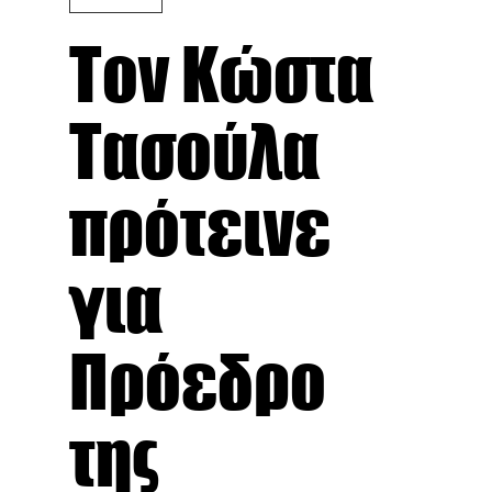
Τον Κώστα
Τασούλα
πρότεινε
για
Πρόεδρο
της