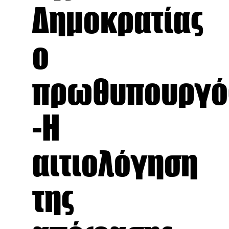
Δημοκρατίας
ο
πρωθυπουργό
-Η
αιτιολόγηση
της