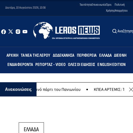
Ταυτότητα
Επικοινωνία
Όροι
Πολιτική
Δευτέρα, 10 Αυγούστου 2026, 10:56
Χρήσης
Απορρήτου
Αναζήτησ
ΑΡΧΙΚΉ
ΤΑ ΝΈΑ ΤΗΣ ΛΈΡΟΥ
ΔΩΔΕΚΆΝΗΣΑ
ΠΕΡΙΦΈΡΕΙΑ
ΕΛΛΆΔΑ
ΔΙΕΘΝΉ
ΕΝΔΙΑΦΈΡΟΝΤΑ
ΡΕΠΟΡΤΆΖ - VIDEO
ΌΛΕΣ ΟΙ ΕΙΔΉΣΕΙΣ
ENGLISH EDITION
το καλοκαιρινό πάρτι του Πανιωνίου
ΚΠΕΑ ΑΡΤΕΜΙΣ: Το χταποδοπίλ
Ανακοινώσεις
ΕΛΛΑΔΑ