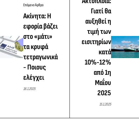
Ακτοπλοΐα:
Επόμενο Άρθρο
Γιατί θα
Ακίνητα: Η
αυξηθεί η
εφορία βάζει
τιμή των
στο «μάτι»
εισιτηρίων
τα κρυφά
κατά
τετραγωνικά
10%-12%
- Ποιους
από 1η
ελέγχει
Μαΐου
16.1.2025
2025
15.1.2025