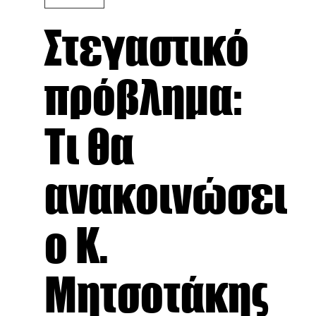
Στεγαστικό
πρόβλημα:
Τι θα
ανακοινώσει
ο Κ.
Μητσοτάκης