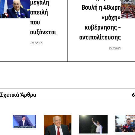
μεγάλη
Βουλή η 48ωρη
απειλή
«μάχη»
που
κυβέρνησης -
αυξάνεται
αντιπολίτευσης
29.7.2025
29.7.2025
Σχετικά Άρθρα
6