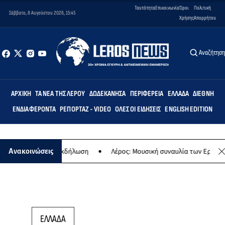
Ταυτότητα
Επικοινωνία
Όροι
Πολιτική
Σάββατο, 8 Αυγούστου 2026, 15:45
Χρήσης
Απορρήτου
Αναζήτησ
ΑΡΧΙΚΉ
ΤΑ ΝΈΑ ΤΗΣ ΛΈΡΟΥ
ΔΩΔΕΚΆΝΗΣΑ
ΠΕΡΙΦΈΡΕΙΑ
ΕΛΛΆΔΑ
ΔΙΕΘΝΉ
ΕΝΔΙΑΦΈΡΟΝΤΑ
ΡΕΠΟΡΤΆΖ - VIDEO
ΌΛΕΣ ΟΙ ΕΙΔΉΣΕΙΣ
ENGLISH EDITION
- Μουσική εκδήλωση
Λέρος: Μουσική συναυλία των Εργαστηρίων «Ά
Ανακοινώσεις
ΕΛΛΑΔΑ