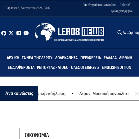
Ταυτότητα
Επικοινωνία
Όροι
Πολιτική
Παρασκευή, 7 Αυγούστου 2026, 23:37
Χρήσης
Απορρήτου
Αναζήτησ
ΑΡΧΙΚΉ
ΤΑ ΝΈΑ ΤΗΣ ΛΈΡΟΥ
ΔΩΔΕΚΆΝΗΣΑ
ΠΕΡΙΦΈΡΕΙΑ
ΕΛΛΆΔΑ
ΔΙΕΘΝΉ
ΕΝΔΙΑΦΈΡΟΝΤΑ
ΡΕΠΟΡΤΆΖ - VIDEO
ΌΛΕΣ ΟΙ ΕΙΔΉΣΕΙΣ
ENGLISH EDITION
αναγίας - Μουσική εκδήλωση
Λέρος: Μουσική συναυλία των Εργασ
Ανακοινώσεις
ΟΙΚΟΝΟΜΙΑ