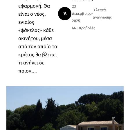
εφαρμογή. Θα
23
3 λεπτά
Ά
είναι ο νέος,
Δεκεμβρίου
•
ανάγνωσης
2025
ενιαίος
661
προβολές
«φάκελος» κάθε
ακινήτου, μέσα
από τον οποίο το
κράτος θα βλέπει
τι ανήκει σε
ποιον,…