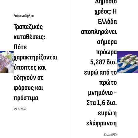
Δημόσιο
χρέος: Η
Επόμενο Άρθρο
Ελλάδα
Τραπεζικές
αποπληρώνει
καταθέσεις:
σήμερα
Πότε
πρόωρα
χαρακτηρίζονται
5,287 δισ.
ύποπτες και
ευρώ από το
οδηγούν σε
πρώτο
φόρους και
μνημόνιο -
πρόστιμα
Στα 1,6 δισ.
19.1.2026
ευρώ η
ελάφρυνση
15.12.2025