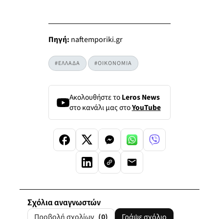
Πηγή:
naftemporiki.gr
#ΕΛΛΑΔΑ
#ΟΙΚΟΝΟΜΙΑ
Ακολουθήστε το
Leros News
στο κανάλι μας στο
YouTube
Σχόλια αναγνωστών
Προβολή σχολίων
(0)
Γράψε σχόλιο