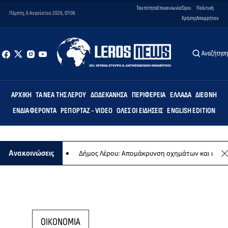
Ταυτότητα
Επικοινωνία
Όροι
Πολιτική
Πέμπτη, 6 Αυγούστου 2026, 07:06
Χρήσης
Απορρήτου
Αναζήτησ
ΑΡΧΙΚΉ
ΤΑ ΝΈΑ ΤΗΣ ΛΈΡΟΥ
ΔΩΔΕΚΆΝΗΣΑ
ΠΕΡΙΦΈΡΕΙΑ
ΕΛΛΆΔΑ
ΔΙΕΘΝΉ
ΕΝΔΙΑΦΈΡΟΝΤΑ
ΡΕΠΟΡΤΆΖ - VIDEO
ΌΛΕΣ ΟΙ ΕΙΔΉΣΕΙΣ
ENGLISH EDITION
συναυλίας
Δήμος Λέρου: Απομάκρυνση οχημάτων και σκαφών από τ
Ανακοινώσεις
ΟΙΚΟΝΟΜΙΑ