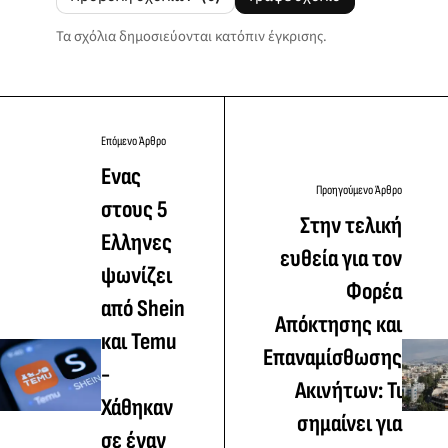
Τα σχόλια δημοσιεύονται κατόπιν έγκρισης.
Επόμενο Άρθρο
Ενας
Προηγούμενο Άρθρο
στους 5
Στην τελική
Ελληνες
ευθεία για τον
ψωνίζει
Φορέα
από Shein
Απόκτησης και
και Temu
Επαναμίσθωσης
-
Ακινήτων: Τι
Χάθηκαν
σημαίνει για
σε έναν