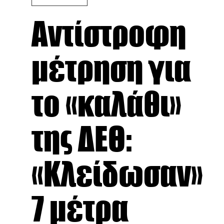
Αντίστροφη
μέτρηση για
το «καλάθι»
της ΔΕΘ:
«Κλείδωσαν»
7 μέτρα