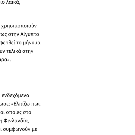
ιο λαϊκά,
οι χρησιμοποιούν
έσως στην Αίγυπτο
αφερθεί το μήνυμα
υν τελικά στην
ώρα».
ο ενδεχόμενο
ωσε: «Ελπίζω πως
 οι οποίες στο
η Φινλανδία,
αι συμφωνούν με