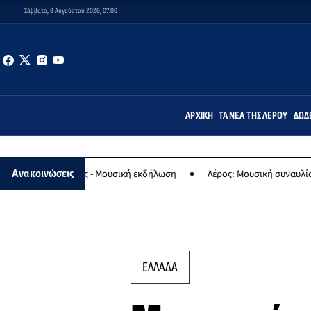
Σάββατο, 8 Αυγούστου 2026, 07:00
ΑΡΧΙΚΉ
ΤΑ ΝΈΑ ΤΗΣ ΛΈΡΟΥ
ΔΩΔ
γίας - Μουσική εκδήλωση
Λέρος: Μουσική συναυλία των Εργαστηρί
Ανακοινώσεις
ΕΛΛΑΔΑ