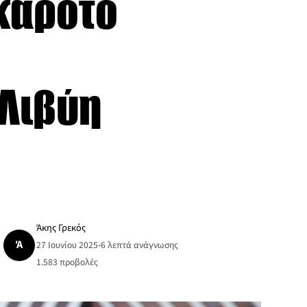
 καρότο
 Λιβύη
Άκης Γρεκός
Ά
27 Ιουνίου 2025
•
6 λεπτά ανάγνωσης
1.583
προβολές