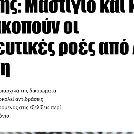
ς: Μαστίγιο και
ακοπούν οι
υτικές ροές από
τη
ριαρχικά της δικαιώματα
οκαλεί αντιδράσεις
μενος στις εξελίξεις περί
όνιο