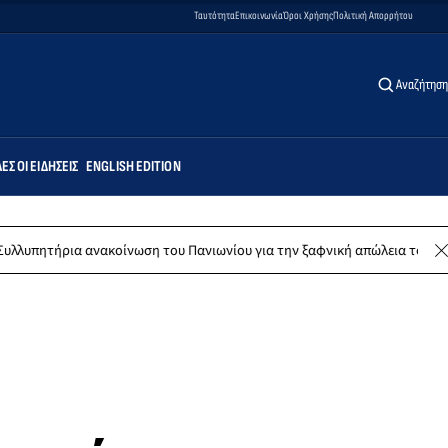
Ταυτότητα
Επικοινωνία
Όροι Χρήσης
Πολιτική Απορρήτου
Αναζήτηση
ΕΣ ΟΙ ΕΙΔΉΣΕΙΣ
ENGLISH EDITION
νακοίνωση του Πανιωνίου για την ξαφνική απώλεια του Δημήτρη Καρατσ