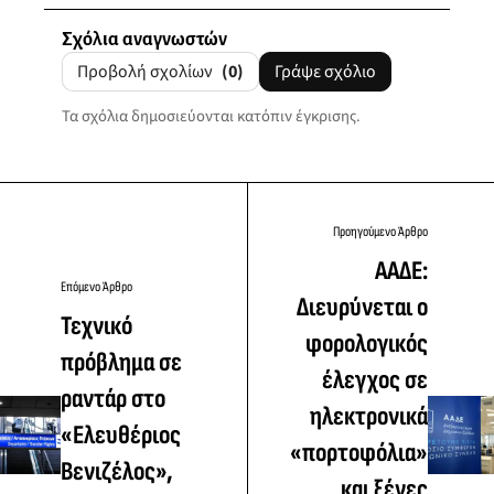
Σχόλια αναγνωστών
Προβολή σχολίων
(0)
Γράψε σχόλιο
Τα σχόλια δημοσιεύονται κατόπιν έγκρισης.
Προηγούμενο Άρθρο
ΑΑΔΕ:
Επόμενο Άρθρο
Διευρύνεται ο
Τεχνικό
φορολογικός
πρόβλημα σε
έλεγχος σε
ραντάρ στο
ηλεκτρονικά
«Ελευθέριος
«πορτοφόλια»
Βενιζέλος»,
και ξένες