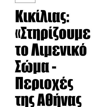
Κικίλιας:
«Στηρίζουμε
το Λιμενικό
Σώμα -
Περιοχές
της Αθήνας