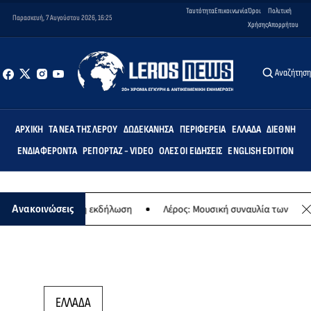
Ταυτότητα
Επικοινωνία
Όροι
Πολιτική
Παρασκευή, 7 Αυγούστου 2026, 16:25
Χρήσης
Απορρήτου
Αναζήτησ
ΑΡΧΙΚΉ
ΤΑ ΝΈΑ ΤΗΣ ΛΈΡΟΥ
ΔΩΔΕΚΆΝΗΣΑ
ΠΕΡΙΦΈΡΕΙΑ
ΕΛΛΆΔΑ
ΔΙΕΘΝΉ
ΕΝΔΙΑΦΈΡΟΝΤΑ
ΡΕΠΟΡΤΆΖ - VIDEO
ΌΛΕΣ ΟΙ ΕΙΔΉΣΕΙΣ
ENGLISH EDITION
ας - Μουσική εκδήλωση
Λέρος: Μουσική συναυλία των Εργαστηρίων
Ανακοινώσεις
ΕΛΛΑΔΑ