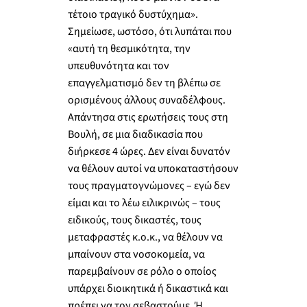
τέτοιο τραγικό δυστύχημα».
Σημείωσε, ωστόσο, ότι λυπάται που
«αυτή τη θεσμικότητα, την
υπευθυνότητα και τον
επαγγελματισμό δεν τη βλέπω σε
ορισμένους άλλους συναδέλφους.
Απάντησα στις ερωτήσεις τους στη
Βουλή, σε μια διαδικασία που
διήρκεσε 4 ώρες. Δεν είναι δυνατόν
να θέλουν αυτοί να υποκαταστήσουν
τους πραγματογνώμονες – εγώ δεν
είμαι και το λέω ειλικρινώς – τους
ειδικούς, τους δικαστές, τους
μεταφραστές κ.ο.κ., να θέλουν να
μπαίνουν στα νοσοκομεία, να
παρεμβαίνουν σε ρόλο ο οποίος
υπάρχει διοικητικά ή δικαστικά και
πρέπει να τον σεβαστούμε. Ή