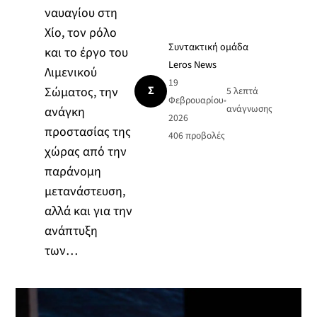
ναυαγίου στη
Χίο, τον ρόλο
Συντακτική ομάδα
και το έργο του
Leros News
Λιμενικού
19
Σ
Σώματος, την
5 λεπτά
Φεβρουαρίου
•
ανάγνωσης
ανάγκη
2026
προστασίας της
406
προβολές
χώρας από την
παράνομη
μετανάστευση,
αλλά και για την
ανάπτυξη
των…