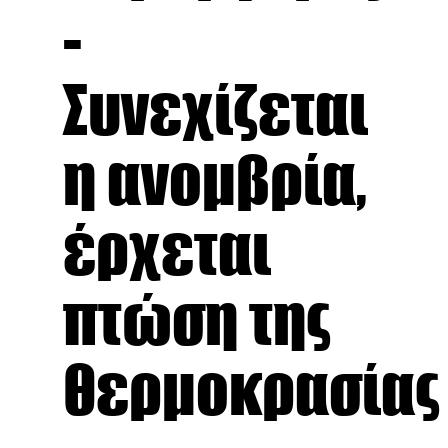
-
Συνεχίζεται
η ανομβρία,
έρχεται
πτώση της
θερμοκρασίας