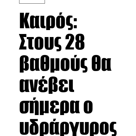
Καιρός:
Στους 28
βαθμούς θα
ανέβει
σήμερα ο
υδράργυρος