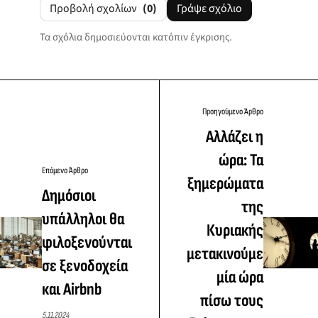
Προβολή σχολίων
(0)
Γράψε σχόλιο
Τα σχόλια δημοσιεύονται κατόπιν έγκρισης.
Προηγούμενο Άρθρο
Αλλάζει η
ώρα: Τα
Επόμενο Άρθρο
ξημερώματα
Δημόσιοι
της
υπάλληλοι θα
Κυριακής
φιλοξενούνται
μετακινούμε
σε ξενοδοχεία
μία ώρα
και Airbnb
πίσω τους
5.11.2024