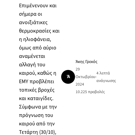
Επιμένενουν και
σήμερα οι
ανοιξιάτικες
θερμοκρασίες και
η ηλιοφάνεια,
όμως από αύριο
αναμένεται
Άκης Γρεκός
αλλαγή του
29
καιρού, καθώς η
4 λεπτά
Ά
Οκτωβρίου
•
ΕΜΥ προβλέπει
ανάγνωσης
2024
τοπικές βροχές
10.225
προβολές
και καταιγίδες.
Σύμφωνα με την
πρόγνωση του
καιρού από την
Τετάρτη (30/10),