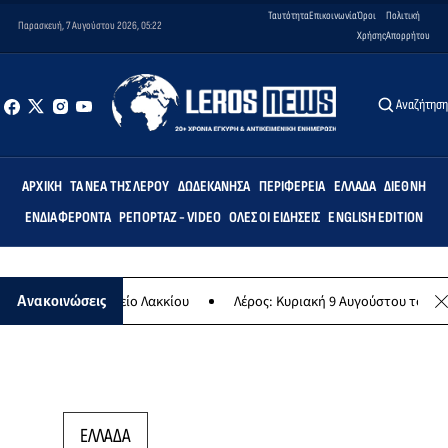
Ταυτότητα
Επικοινωνία
Όροι
Πολιτική
Παρασκευή, 7 Αυγούστου 2026, 05:22
Χρήσης
Απορρήτου
Αναζήτησ
ΑΡΧΙΚΉ
ΤΑ ΝΈΑ ΤΗΣ ΛΈΡΟΥ
ΔΩΔΕΚΆΝΗΣΑ
ΠΕΡΙΦΈΡΕΙΑ
ΕΛΛΆΔΑ
ΔΙΕΘΝΉ
ΕΝΔΙΑΦΈΡΟΝΤΑ
ΡΕΠΟΡΤΆΖ - VIDEO
ΌΛΕΣ ΟΙ ΕΙΔΉΣΕΙΣ
ENGLISH EDITION
οτικό Σχολείο Λακκίου
Λέρος: Κυριακή 9 Αυγούστου το μεγαλύτερο
Ανακοινώσεις
ΕΛΛΑΔΑ