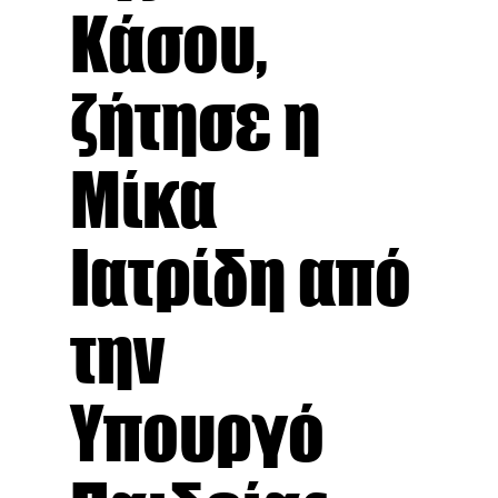
Κάσου,
ζήτησε η
Μίκα
Ιατρίδη από
την
Υπουργό