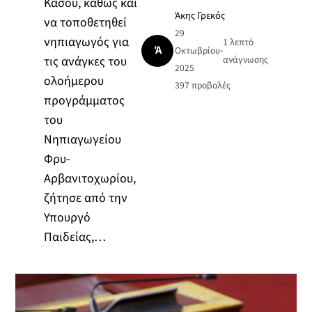
Κάσου, καθώς και
Άκης Γρεκός
να τοποθετηθεί
29
νηπιαγωγός για
1 λεπτό
Ά
Οκτωβρίου
•
τις ανάγκες του
ανάγνωσης
2025
ολοήμερου
397
προβολές
προγράμματος
του
Νηπιαγωγείου
Φρυ-
Αρβανιτοχωρίου,
ζήτησε από την
Υπουργό
Παιδείας,…