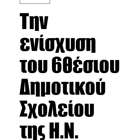
Την
ενίσχυση
του 6θέσιου
Δημοτικού
Σχολείου
της Η.Ν.