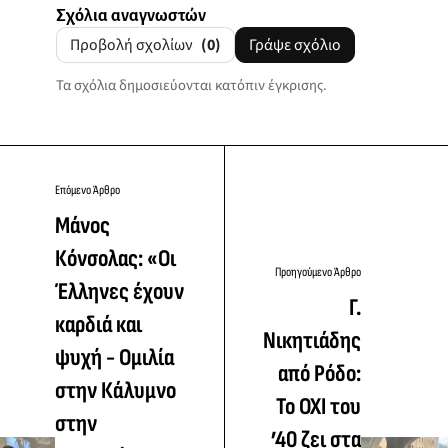
Σχόλια αναγνωστών
Προβολή σχολίων
(0)
Γράψε σχόλιο
Τα σχόλια δημοσιεύονται κατόπιν έγκρισης.
Επόμενο Άρθρο
Μάνος
Κόνσολας: «Οι
Προηγούμενο Άρθρο
Έλληνες έχουν
Γ.
καρδιά και
Νικητιάδης
ψυχή - Ομιλία
από Ρόδο:
στην Κάλυμνο
Το ΟΧΙ του
στην
’40 ζει στα