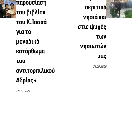
παρουσίαση
ακριτικά
του βιβλίου
νησιά και
του K.Τασσά
στις ψυχές
για το
των
μοναδικό
νησιωτών
κατόρθωμα
μας
του
28.10.2025
αντιτορπιλικού
Αδρίας»
29.10.2025