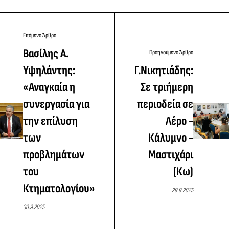
Επόμενο Άρθρο
Βασίλης Α.
Προηγούμενο Άρθρο
Υψηλάντης:
Γ.Νικητιάδης:
«Αναγκαία η
Σε τριήμερη
συνεργασία για
περιοδεία σε
την επίλυση
Λέρο -
των
Κάλυμνο -
προβλημάτων
Μαστιχάρι
του
(Κω)
Κτηματολογίου»
29.9.2025
30.9.2025