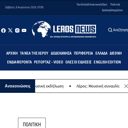
Ταυτότητα
Επικοινωνία
Όροι
Πολιτική
Σάββατο, 8 Αυγούστου 2026, 07:06
Χρήσης
Απορρήτου
Αναζήτησ
ΑΡΧΙΚΉ
ΤΑ ΝΈΑ ΤΗΣ ΛΈΡΟΥ
ΔΩΔΕΚΆΝΗΣΑ
ΠΕΡΙΦΈΡΕΙΑ
ΕΛΛΆΔΑ
ΔΙΕΘΝΉ
ΕΝΔΙΑΦΈΡΟΝΤΑ
ΡΕΠΟΡΤΆΖ - VIDEO
ΌΛΕΣ ΟΙ ΕΙΔΉΣΕΙΣ
ENGLISH EDITION
 Παναγίας - Μουσική εκδήλωση
Λέρος: Μουσική συναυλία των Εργα
Ανακοινώσεις
ΠΟΛΙΤΙΚΗ