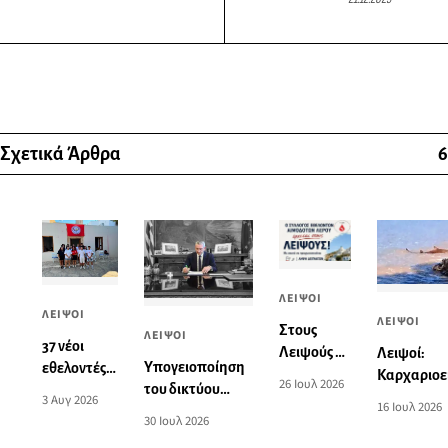
Σχετικά Άρθρα
6
ΛΕΙΨΟΙ
ΛΕΙΨΟΙ
ΛΕΙΨΟΙ
Στους
ΛΕΙΨΟΙ
37 νέοι
Λειψούς ο
Λειψοί:
Yπογειοποίηση
εθελοντές
Σύλλογος
Καρχαριοε
26 Ιουλ 2026
του δικτύου
δότες
Εθελοντών
στην παρα
3 Αυγ 2026
16 Ιουλ 2026
ηλεκτροδότησης
μυελού των
Αιμοδοτών
Κατσαδιά -
30 Ιουλ 2026
και αναβάθμιση
οστών
Λέρου
βίντεο που