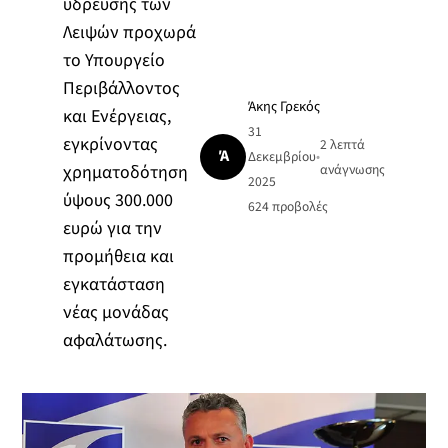
ύδρευσης των
Λειψών προχωρά
το Υπουργείο
Περιβάλλοντος
Άκης Γρεκός
και Ενέργειας,
31
εγκρίνοντας
2 λεπτά
Ά
Δεκεμβρίου
•
χρηματοδότηση
ανάγνωσης
2025
ύψους 300.000
624
προβολές
ευρώ για την
προμήθεια και
εγκατάσταση
νέας μονάδας
αφαλάτωσης.