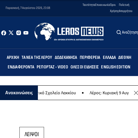
Ταυτότητα
Επικοινωνία
Όροι
Πολιτική
Παρασκευή, 7 Αυγούστου 2026, 23:08
Χρήσης
Απορρήτου
Αναζήτησ
ΑΡΧΙΚΉ
ΤΑ ΝΈΑ ΤΗΣ ΛΈΡΟΥ
ΔΩΔΕΚΆΝΗΣΑ
ΠΕΡΙΦΈΡΕΙΑ
ΕΛΛΆΔΑ
ΔΙΕΘΝΉ
ΕΝΔΙΑΦΈΡΟΝΤΑ
ΡΕΠΟΡΤΆΖ - VIDEO
ΌΛΕΣ ΟΙ ΕΙΔΉΣΕΙΣ
ENGLISH EDITION
μις» στο Δημοτικό Σχολείο Λακκίου
Λέρος: Κυριακή 9 Αυγούστου τ
Ανακοινώσεις
ΛΕΙΨΟΙ