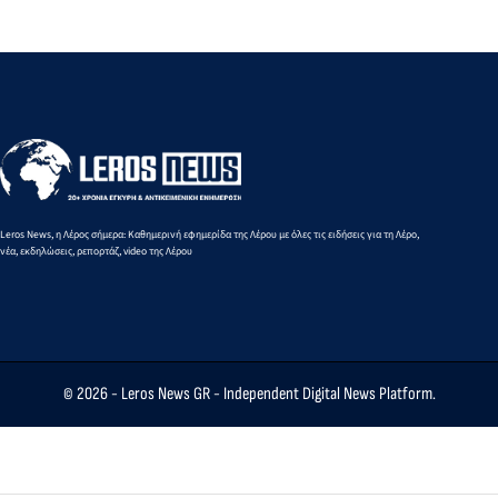
του δημοτικού
στους
κατέγραψ
φωτισμού στους
Λειψούς -
λουόμενοι
Λειψούς, με
Μια ακόμη
ευρωπαϊκούς
σημαντική
πόρους της
δράση
Περιφέρειας
προσφοράς
Νοτίου Αιγαίου
ζωής
Leros News, η Λέρος σήμερα: Καθημερινή εφημερίδα της Λέρου με όλες τις ειδήσεις για τη Λέρο,
νέα, εκδηλώσεις, ρεπορτάζ, video της Λέρου
© 2026 -
Leros News GR
- Independent Digital News Platform.