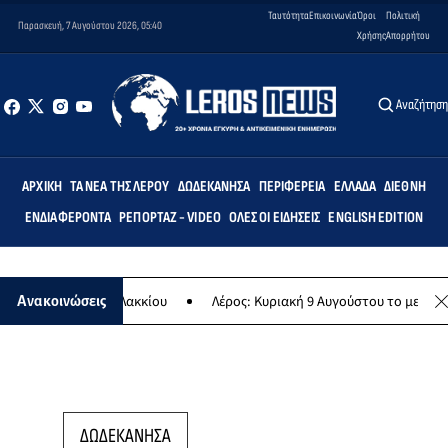
Ταυτότητα
Επικοινωνία
Όροι
Πολιτική
Παρασκευή, 7 Αυγούστου 2026, 05:40
Χρήσης
Απορρήτου
Αναζήτησ
ΑΡΧΙΚΉ
ΤΑ ΝΈΑ ΤΗΣ ΛΈΡΟΥ
ΔΩΔΕΚΆΝΗΣΑ
ΠΕΡΙΦΈΡΕΙΑ
ΕΛΛΆΔΑ
ΔΙΕΘΝΉ
ΕΝΔΙΑΦΈΡΟΝΤΑ
ΡΕΠΟΡΤΆΖ - VIDEO
ΌΛΕΣ ΟΙ ΕΙΔΉΣΕΙΣ
ENGLISH EDITION
κό Σχολείο Λακκίου
Λέρος: Κυριακή 9 Αυγούστου το μεγαλύτερο νησ
Ανακοινώσεις
ΔΩΔΕΚΑΝΗΣΑ