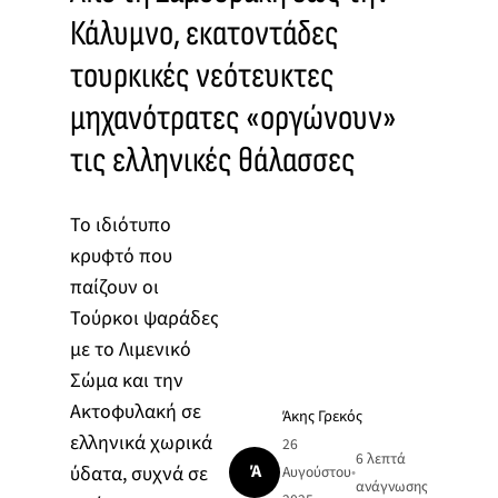
Κάλυμνο, εκατοντάδες
τουρκικές νεότευκτες
μηχανότρατες «οργώνουν»
τις ελληνικές θάλασσες
Το ιδιότυπο
κρυφτό που
παίζουν οι
Τούρκοι ψαράδες
με το Λιμενικό
Σώμα και την
Ακτοφυλακή σε
Άκης Γρεκός
ελληνικά χωρικά
26
6 λεπτά
Ά
ύδατα, συχνά σε
Αυγούστου
•
ανάγνωσης