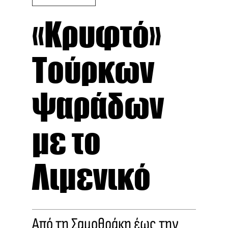
«Κρυφτό»
Τούρκων
ψαράδων
με το
Λιμενικό
Από τη Σαμοθράκη έως την