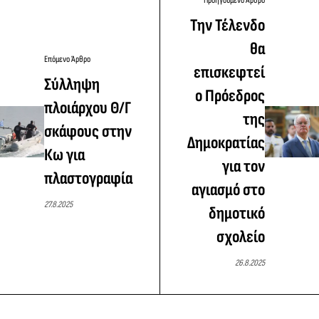
Προηγούμενο Άρθρο
Την Τέλενδο
θα
Επόμενο Άρθρο
επισκεφτεί
Σύλληψη
ο Πρόεδρος
πλοιάρχου Θ/Γ
της
σκάφους στην
Δημοκρατίας
Κω για
για τον
πλαστογραφία
αγιασμό στο
27.8.2025
δημοτικό
σχολείο
26.8.2025