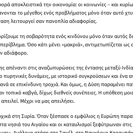
ορά αποκλειστικά την οικονομία: οι κοινωνίες – και κυρίω
άνονται το μέγεθος ενός προβλήματος μόνο όταν αυτό χτυ
ταση λειτουργεί σαν πανοπλία αδιαφορίας.
ρίζουμε τη σοβαρότητα ενός κινδύνου μόνο όταν αυτός δ
περίβλημα. Όσο κάτι μένει «μακριά», αντιμετωπίζεται ως
όν αδιάφορο.
ς απέναντι στις αναζωπυρώσεις της έντασης μεταξύ Ινδία
Δύο πυρηνικές δυνάμεις, με ιστορικό συγκρούσεων και ένα 
ξανά σε επικίνδυνη τροχιά. Και όμως, η Δύση παραμένει π
αν τοπικό καβγά, δίχως διεθνείς συνέπειες. Η υπόθεση μοι
ς απειλεί. Μέχρι να μας απειλήσει.
ρχικά στη Συρία. Όταν ξέσπασε ο εμφύλιος η Ευρώπη παρ
τα νησιά του Αιγαίου και οι καταυλισμοί ξεφύτρωναν στις 
ή μας». Ανάλογη στάση στο Σαχέλ, στο Ναγκόρνο Καραμπάχ