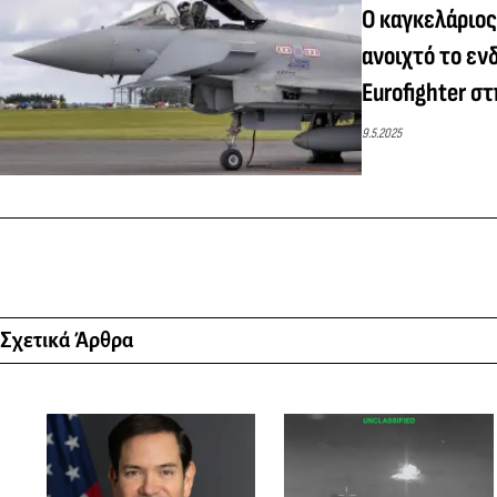
Ο καγκελάριο
ανοιχτό το ε
Eurofighter σ
9.5.2025
Σχετικά Άρθρα