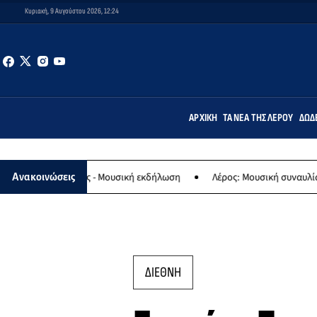
Κυριακή, 9 Αυγούστου 2026, 12:24
ΑΡΧΙΚΉ
ΤΑ ΝΈΑ ΤΗΣ ΛΈΡΟΥ
ΔΩΔ
γίας - Μουσική εκδήλωση
Λέρος: Μουσική συναυλία των Εργαστηρί
Ανακοινώσεις
ΔΙΕΘΝΗ