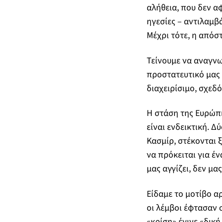
αλήθεια, που δεν αφ
ηγεσίες – αντιλαμβ
Μέχρι τότε, η απόσ
Τείνουμε να αναγνω
προστατευτικό μας 
διαχειρίσιμο, σχεδ
Η στάση της Ευρώπη
είναι ενδεικτική. 
Κασμίρ, στέκονται 
να πρόκειται για έν
μας αγγίζει, δεν μα
Είδαμε το μοτίβο α
οι λέμβοι έφτασαν σ
«κρίση» έγινε «δικ