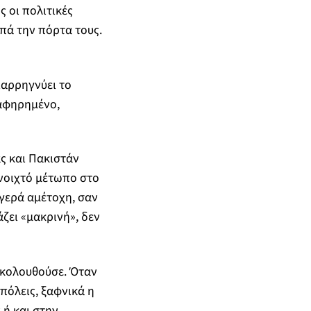
ς οι πολιτικές
πά την πόρτα τους.
ιαρρηγνύει το
 αφηρημένο,
ς και Πακιστάν
ανοιχτό μέτωπο στο
αγερά αμέτοχη, σαν
άζει «μακρινή», δεν
ακολουθούσε. Όταν
πόλεις, ξαφνικά η
 ή και στην