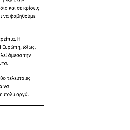
διο και σε κρίσεις
ρι να φοβηθούμε
ρείπια. Η
 Ευρώπη, ιδίως,
ιλεί άμεσα την
ντα.
δύο τελευταίες
α να
δη πολύ αργά.