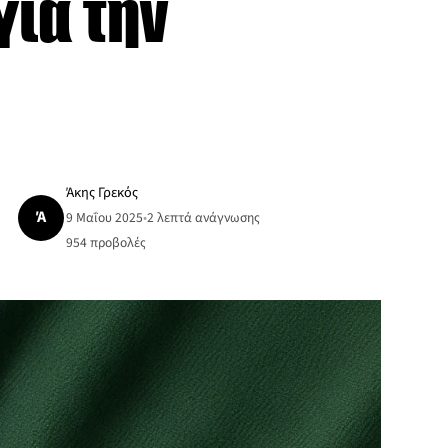
για την
Άκης Γρεκός
Ά
9 Μαΐου 2025
•
2 λεπτά ανάγνωσης
954
προβολές