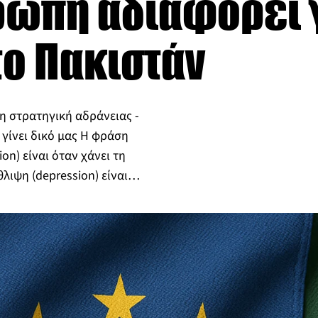
υρώπη αδιαφορεί 
 το Πακιστάν
πη στρατηγική αδράνειας -
γίνει δικό μας Η φράση
on) είναι όταν χάνει τη
θλιψη (depression) είναι…