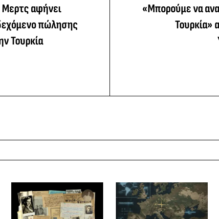
ς Μερτς αφήνει
«Μπορούμε να ανα
νδεχόμενο πώλησης
Τουρκία» 
την Τουρκία