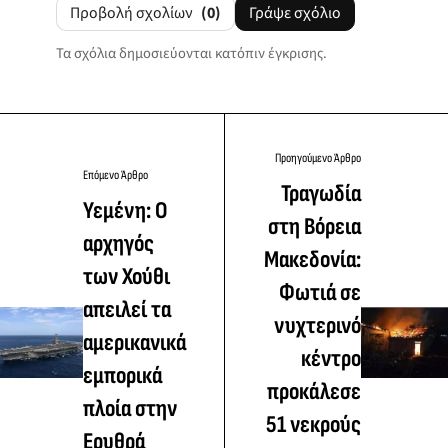
Προβολή σχολίων
(0)
Γράψε σχόλιο
Τα σχόλια δημοσιεύονται κατόπιν έγκρισης.
Προηγούμενο Άρθρο
Επόμενο Άρθρο
Τραγωδία
Υεμένη: Ο
στη Βόρεια
αρχηγός
Μακεδονία:
των Χούθι
Φωτιά σε
απειλεί τα
νυχτερινό
αμερικανικά
κέντρο
εμπορικά
προκάλεσε
πλοία στην
51 νεκρούς
Ερυθρά