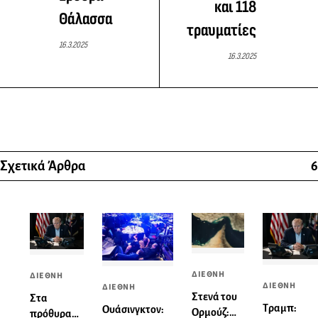
και 118
Θάλασσα
τραυματίες
16.3.2025
16.3.2025
Σχετικά Άρθρα
6
ΔΙΕΘΝΗ
ΔΙΕΘΝΗ
ΔΙΕΘΝΗ
ΔΙΕΘΝΗ
Στενά του
Στα
Τραμπ:
Ουάσινγκτον:
Ορμούζ:
πρόθυρα