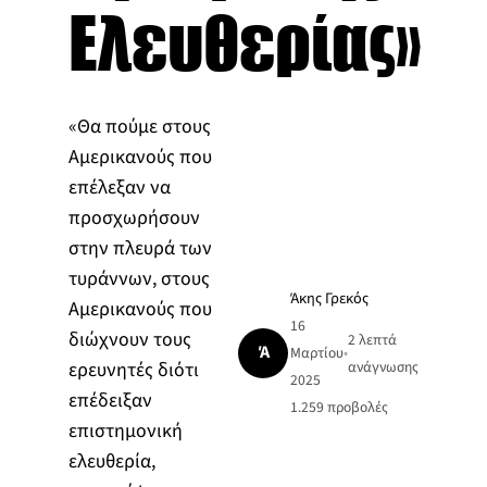
Ελευθερίας»
«Θα πούμε στους
Αμερικανούς που
επέλεξαν να
προσχωρήσουν
στην πλευρά των
τυράννων, στους
Άκης Γρεκός
Αμερικανούς που
16
διώχνουν τους
2 λεπτά
Ά
Μαρτίου
•
ερευνητές διότι
ανάγνωσης
2025
επέδειξαν
1.259
προβολές
επιστημονική
ελευθερία,