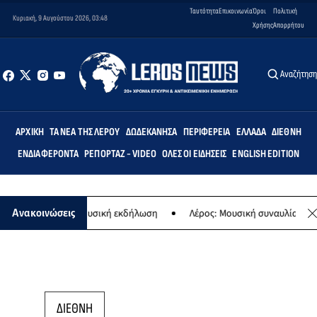
Ταυτότητα
Επικοινωνία
Όροι
Πολιτική
Κυριακή, 9 Αυγούστου 2026, 03:48
Χρήσης
Απορρήτου
Αναζήτησ
ΑΡΧΙΚΉ
ΤΑ ΝΈΑ ΤΗΣ ΛΈΡΟΥ
ΔΩΔΕΚΆΝΗΣΑ
ΠΕΡΙΦΈΡΕΙΑ
ΕΛΛΆΔΑ
ΔΙΕΘΝΉ
ΕΝΔΙΑΦΈΡΟΝΤΑ
ΡΕΠΟΡΤΆΖ - VIDEO
ΌΛΕΣ ΟΙ ΕΙΔΉΣΕΙΣ
ENGLISH EDITION
Παναγίας - Μουσική εκδήλωση
Λέρος: Μουσική συναυλία των Εργα
Ανακοινώσεις
ΔΙΕΘΝΗ