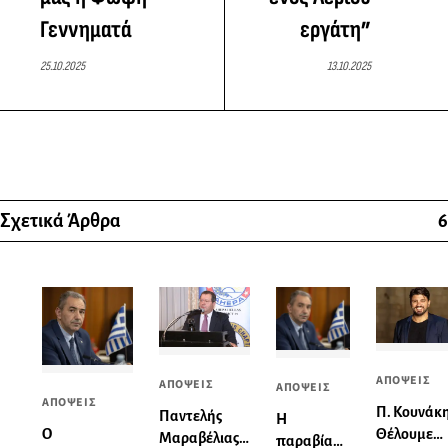
Γεννηματά
εργάτη”
25.10.2025
13.10.2025
Σχετικά Άρθρα
6
ΑΠΟΨΕΙΣ
ΑΠΟΨΕΙΣ
ΑΠΟΨΕΙΣ
ΑΠΟΨΕΙΣ
Π. Κουνάκη
Παντελής
Η
Θέλουμε
Ο
Μαραβέλιας:
παραβίαση