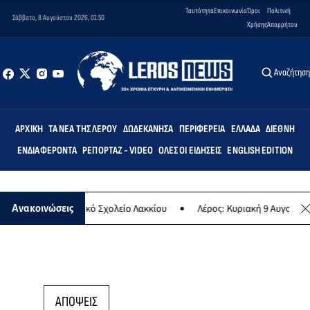
Ταυτότητα
Επικοινωνία
Όροι
Πολιτική
Σάββατο, 8 Αυγούστου 2026, 01:50
Χρήσης
Απορρήτου
Αναζήτησ
ΑΡΧΙΚΉ
ΤΑ ΝΈΑ ΤΗΣ ΛΈΡΟΥ
ΔΩΔΕΚΆΝΗΣΑ
ΠΕΡΙΦΈΡΕΙΑ
ΕΛΛΆΔΑ
ΔΙΕΘΝΉ
ΕΝΔΙΑΦΈΡΟΝΤΑ
ΡΕΠΟΡΤΆΖ - VIDEO
ΌΛΕΣ ΟΙ ΕΙΔΉΣΕΙΣ
ENGLISH EDITION
ις» στο Δημοτικό Σχολείο Λακκίου
Λέρος: Κυριακή 9 Αυγούστου το
Ανακοινώσεις
ΑΠΟΨΕΙΣ