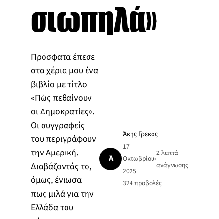
σιωπηλά»
Πρόσφατα έπεσε
στα χέρια μου ένα
βιβλίο με τίτλο
«Πώς πεθαίνουν
οι Δημοκρατίες».
Οι συγγραφείς
Άκης Γρεκός
του περιγράφουν
17
την Αμερική.
2 λεπτά
Ά
Οκτωβρίου
•
Διαβάζοντάς το,
ανάγνωσης
2025
όμως, ένιωσα
324
προβολές
πως μιλά για την
Ελλάδα του