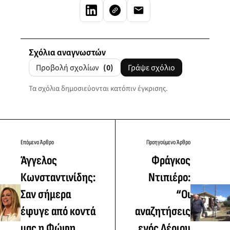
Σχόλια αναγνωστών
Προβολή σχολίων
(0)
Γράψε σχόλιο
Τα σχόλια δημοσιεύονται κατόπιν έγκρισης.
Επόμενο Άρθρο
Προηγούμενο Άρθρο
Άγγελος
Φράγκος
Κωνσταντινίδης:
Ντιπιέρο:
Σαν σήμερα
“Οι
έφυγε από κοντά
αναζητήσεις
μας η Φώφη
ενός Λέριου