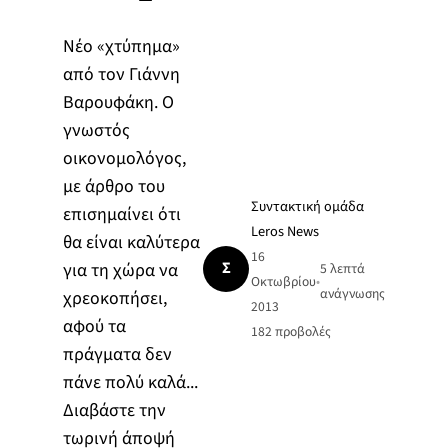
Νέο «χτύπημα»
από τον Γιάννη
Βαρουφάκη. Ο
γνωστός
οικονομολόγος,
με άρθρο του
Συντακτική ομάδα
επισημαίνει ότι
Leros News
θα είναι καλύτερα
16
Σ
για τη χώρα να
5 λεπτά
Οκτωβρίου
•
ανάγνωσης
χρεοκοπήσει,
2013
αφού τα
182
προβολές
πράγματα δεν
πάνε πολύ καλά...
Διαβάστε την
τωρινή άποψή