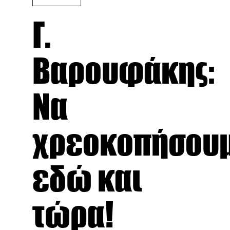
Γ.
Βαρουφάκης:
Να
χρεοκοπήσου
εδώ και
τώρα!