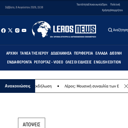
Ταυτότητα
Επικοινωνία
Όροι
Πολιτική
Σάββατο, 8 Αυγούστου 2026, 15:38
Χρήσης
Απορρήτου
Αναζήτησ
ΑΡΧΙΚΉ
ΤΑ ΝΈΑ ΤΗΣ ΛΈΡΟΥ
ΔΩΔΕΚΆΝΗΣΑ
ΠΕΡΙΦΈΡΕΙΑ
ΕΛΛΆΔΑ
ΔΙΕΘΝΉ
ΕΝΔΙΑΦΈΡΟΝΤΑ
ΡΕΠΟΡΤΆΖ - VIDEO
ΌΛΕΣ ΟΙ ΕΙΔΉΣΕΙΣ
ENGLISH EDITION
 - Μουσική εκδήλωση
Λέρος: Μουσική συναυλία των Εργαστηρίων «
Ανακοινώσεις
ΑΠΟΨΕΙΣ