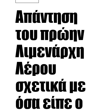
Απάντηση
του πρώην
Λιμενάρχη
Λέρου
σχετικά με
όσα είπε ο