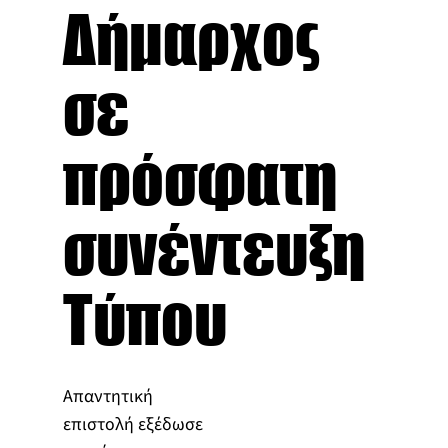
Δήμαρχος
σε
πρόσφατη
συνέντευξη
Τύπου
Απαντητική
επιστολή εξέδωσε