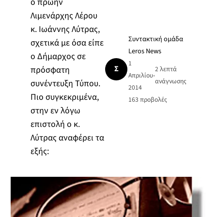
ο πρώην
Λιμενάρχης Λέρου
κ. Ιωάννης Λύτρας,
Συντακτική ομάδα
σχετικά με όσα είπε
Leros News
ο Δήμαρχος σε
1
Σ
πρόσφατη
2 λεπτά
Απριλίου
•
ανάγνωσης
συνέντευξη Τύπου.
2014
Πιο συγκεκριμένα,
163
προβολές
στην εν λόγω
επιστολή ο κ.
Λύτρας αναφέρει τα
εξής: