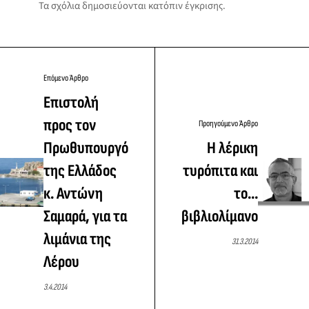
Τα σχόλια δημοσιεύονται κατόπιν έγκρισης.
Επόμενο Άρθρο
Επιστολή
προς τον
Προηγούμενο Άρθρο
Πρωθυπουργό
Η λέρικη
της Ελλάδος
τυρόπιτα και
κ. Αντώνη
το...
Σαμαρά, για τα
βιβλιολίμανο
λιμάνια της
31.3.2014
Λέρου
3.4.2014