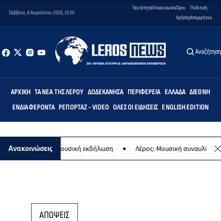
Ταυτότητα
Επικοινωνία
Όροι
Πολιτική
Σάββατο, 8 Αυγούστου 2026, 15:30
Χρήσης
Απορρήτου
Αναζήτησ
ΑΡΧΙΚΉ
ΤΑ ΝΈΑ ΤΗΣ ΛΈΡΟΥ
ΔΩΔΕΚΆΝΗΣΑ
ΠΕΡΙΦΈΡΕΙΑ
ΕΛΛΆΔΑ
ΔΙΕΘΝΉ
ΕΝΔΙΑΦΈΡΟΝΤΑ
ΡΕΠΟΡΤΆΖ - VIDEO
ΌΛΕΣ ΟΙ ΕΙΔΉΣΕΙΣ
ENGLISH EDITION
ς Παναγίας - Μουσική εκδήλωση
Λέρος: Μουσική συναυλία των Εργ
Ανακοινώσεις
ΑΠΟΨΕΙΣ