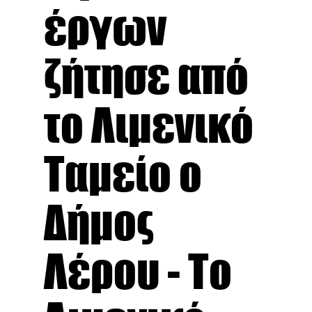
έργων
ζήτησε από
το Λιμενικό
Ταμείο ο
Δήμος
Λέρου - Το