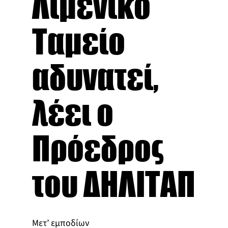
Λιμενικό
Ταμείο
αδυνατεί,
λέει ο
Πρόεδρος
του ΔΗΛΙΤΑΠ
Μετ’ εμποδίων