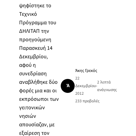
ψηφίστηκε το
Τεχνικό
Πρόγραμμα του
ΔΗΛΙΤΑΠ την
προηγούμενη
Παρασκευή 14
Δεκεμβρίου,
αφού η
Άκης Γρεκός
συνεδρίαση
22
αναβλήθηκε δύο
2 λεπτά
Ά
Δεκεμβρίου
•
φορές μια και οι
ανάγνωσης
2012
εκπρόσωποι των
233
προβολές
γειτονικών
νησιών
απουσίαζαν, με
εξαίρεση τον