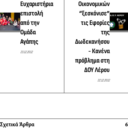
Ευχαριστήρια
Οικονομικών
επιστολή
“ξεσκόνισε”
από την
τις Εφορίες
Ομάδα
της
Αγάπης
Δωδεκανήσου
- Κανένα
23.12.2012
πρόβλημα στη
ΔΟΥ Λέρου
22.12.2012
Σχετικά Άρθρα
6