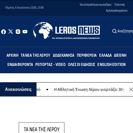
Ταυτότητα
Επικοινωνία
Όροι
Πολιτική
Πέμπτη, 6 Αυγούστου 2026, 17:06
Χρήσης
Απορρήτου
Αναζήτησ
ΑΡΧΙΚΉ
ΤΑ ΝΈΑ ΤΗΣ ΛΈΡΟΥ
ΔΩΔΕΚΆΝΗΣΑ
ΠΕΡΙΦΈΡΕΙΑ
ΕΛΛΆΔΑ
ΔΙΕΘΝΉ
ΕΝΔΙΑΦΈΡΟΝΤΑ
ΡΕΠΟΡΤΆΖ - VIDEO
ΌΛΕΣ ΟΙ ΕΙΔΉΣΕΙΣ
ENGLISH EDITION
λανθρωπικό σκοπό
Η Αθλητική Ένωση Λέρου γιορτάζει 30 χρόνια ιστ
Ανακοινώσεις
ΤΑ ΝΕΑ ΤΗΣ ΛΕΡΟΥ