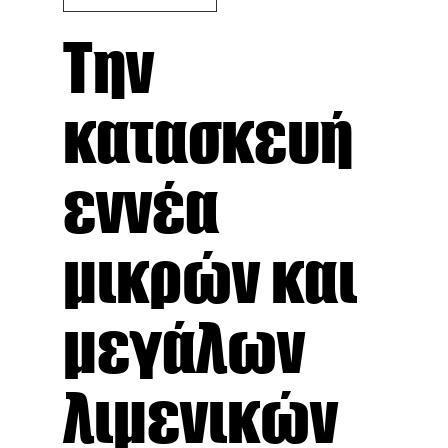
Την
κατασκευή
εννέα
μικρών και
μεγάλων
λιμενικών