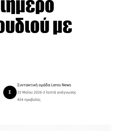
ριήμερο
ουδιού με
Συντακτική ομάδα Leros News
Σ
25 Μαΐου 2026
•
3 λεπτά ανάγνωσης
454
προβολές