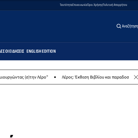
Ταυτότητα
Επικοινωνία
Όροι Χρήσης
Πολιτική Απορρήτου
Αναζήτηση
ΕΣ ΟΙ ΕΙΔΉΣΕΙΣ
ENGLISH EDITION
ώντας (σ)την Λέρο”
Λέρος: Έκθεση Βιβλίου και παραδοσιακών γλυκ