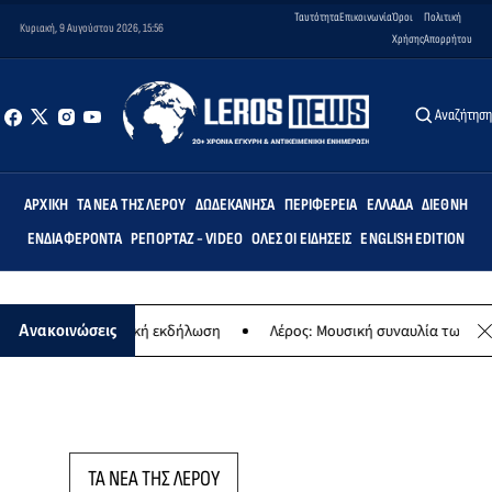
Ταυτότητα
Επικοινωνία
Όροι
Πολιτική
Κυριακή, 9 Αυγούστου 2026, 15:56
Χρήσης
Απορρήτου
Αναζήτησ
ΑΡΧΙΚΉ
ΤΑ ΝΈΑ ΤΗΣ ΛΈΡΟΥ
ΔΩΔΕΚΆΝΗΣΑ
ΠΕΡΙΦΈΡΕΙΑ
ΕΛΛΆΔΑ
ΔΙΕΘΝΉ
ΕΝΔΙΑΦΈΡΟΝΤΑ
ΡΕΠΟΡΤΆΖ - VIDEO
ΌΛΕΣ ΟΙ ΕΙΔΉΣΕΙΣ
ENGLISH EDITION
γίας - Μουσική εκδήλωση
Λέρος: Μουσική συναυλία των Εργαστηρί
Ανακοινώσεις
ΤΑ ΝΕΑ ΤΗΣ ΛΕΡΟΥ