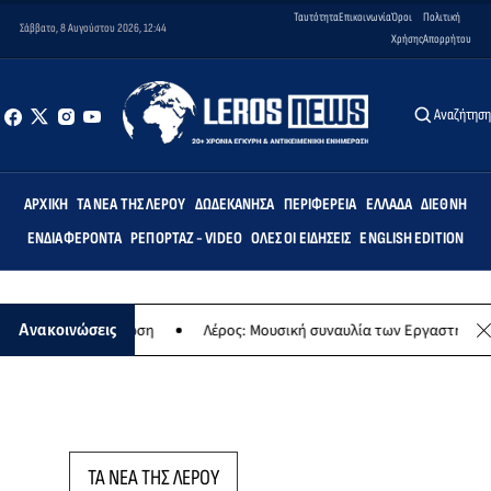
Ταυτότητα
Επικοινωνία
Όροι
Πολιτική
Σάββατο, 8 Αυγούστου 2026, 12:44
Χρήσης
Απορρήτου
Αναζήτησ
ΑΡΧΙΚΉ
ΤΑ ΝΈΑ ΤΗΣ ΛΈΡΟΥ
ΔΩΔΕΚΆΝΗΣΑ
ΠΕΡΙΦΈΡΕΙΑ
ΕΛΛΆΔΑ
ΔΙΕΘΝΉ
ΕΝΔΙΑΦΈΡΟΝΤΑ
ΡΕΠΟΡΤΆΖ - VIDEO
ΌΛΕΣ ΟΙ ΕΙΔΉΣΕΙΣ
ENGLISH EDITION
ή εκδήλωση
Λέρος: Μουσική συναυλία των Εργαστηρίων «Άρτεμις» 
Ανακοινώσεις
ΤΑ ΝΕΑ ΤΗΣ ΛΕΡΟΥ