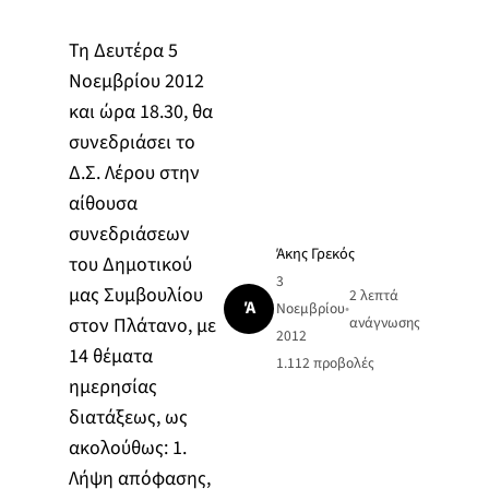
Τη Δευτέρα 5
Νοεμβρίου 2012
και ώρα 18.30, θα
συνεδριάσει το
Δ.Σ. Λέρου στην
αίθουσα
συνεδριάσεων
Άκης Γρεκός
του Δημοτικού
3
μας Συμβουλίου
2 λεπτά
Ά
Νοεμβρίου
•
στον Πλάτανο, με
ανάγνωσης
2012
14 θέματα
1.112
προβολές
ημερησίας
διατάξεως, ως
ακολούθως: 1.
Λήψη απόφασης,