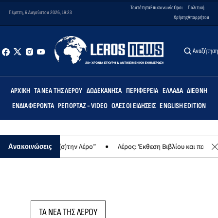
Ταυτότητα
Επικοινωνία
Όροι
Πολιτική
Πέμπτη, 6 Αυγούστου 2026, 19:23
Χρήσης
Απορρήτου
Αναζήτησ
ΑΡΧΙΚΉ
ΤΑ ΝΈΑ ΤΗΣ ΛΈΡΟΥ
ΔΩΔΕΚΆΝΗΣΑ
ΠΕΡΙΦΈΡΕΙΑ
ΕΛΛΆΔΑ
ΔΙΕΘΝΉ
ΕΝΔΙΑΦΈΡΟΝΤΑ
ΡΕΠΟΡΤΆΖ - VIDEO
ΌΛΕΣ ΟΙ ΕΙΔΉΣΕΙΣ
ENGLISH EDITION
Δημιουργώντας (σ)την Λέρο”
Λέρος: Έκθεση Βιβλίου και παραδοσι
Ανακοινώσεις
ΤΑ ΝΕΑ ΤΗΣ ΛΕΡΟΥ