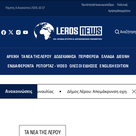
Ταυτότητα
Επικοινωνία
Όροι
Πολιτική
Πέμπτη, 6 Αυγούστου 2026, 02:17
Χρήσης
Απορρήτου
Αναζήτησ
ΑΡΧΙΚΉ
ΤΑ ΝΈΑ ΤΗΣ ΛΈΡΟΥ
ΔΩΔΕΚΆΝΗΣΑ
ΠΕΡΙΦΈΡΕΙΑ
ΕΛΛΆΔΑ
ΔΙΕΘΝΉ
ΕΝΔΙΑΦΈΡΟΝΤΑ
ΡΕΠΟΡΤΆΖ - VIDEO
ΌΛΕΣ ΟΙ ΕΙΔΉΣΕΙΣ
ENGLISH EDITION
η της ετήσιας συναυλίας
Δήμος Λέρου: Απομάκρυνση οχημάτων κα
Ανακοινώσεις
ΤΑ ΝΕΑ ΤΗΣ ΛΕΡΟΥ