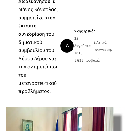
Δωδεκανήσου, κ.
Μάνος Κόνσολας,
συμμετείχε στην
έκτακτη
Άκης Γρεκός
συνεδρίαση του
25
δημοτικού
2 λεπτά
Ά
Αυγούστου
•
συμβουλίου του
ανάγνωσης
2015
Δήμου Λέρου για
1.631
προβολές
την αντιμετώπιση
του
μεταναστευτικού
προβλήματος.