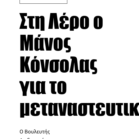
Στη Λέρο ο
Μάνος
Κόνσολας
για το
μεταναστευτι
Ο Βουλευτής