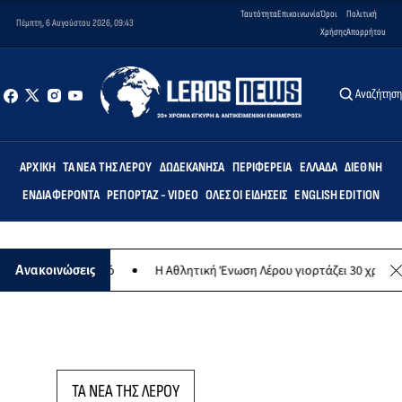
Ταυτότητα
Επικοινωνία
Όροι
Πολιτική
Πέμπτη, 6 Αυγούστου 2026, 09:43
Χρήσης
Απορρήτου
Αναζήτησ
ΑΡΧΙΚΉ
ΤΑ ΝΈΑ ΤΗΣ ΛΈΡΟΥ
ΔΩΔΕΚΆΝΗΣΑ
ΠΕΡΙΦΈΡΕΙΑ
ΕΛΛΆΔΑ
ΔΙΕΘΝΉ
ΕΝΔΙΑΦΈΡΟΝΤΑ
ΡΕΠΟΡΤΆΖ - VIDEO
ΌΛΕΣ ΟΙ ΕΙΔΉΣΕΙΣ
ENGLISH EDITION
θρωπικό σκοπό
Η Αθλητική Ένωση Λέρου γιορτάζει 30 χρόνια ιστορί
Ανακοινώσεις
ΤΑ ΝΕΑ ΤΗΣ ΛΕΡΟΥ