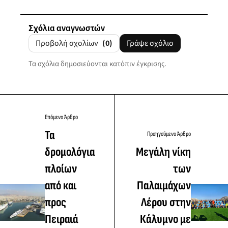
Σχόλια αναγνωστών
Προβολή σχολίων
(0)
Γράψε σχόλιο
Τα σχόλια δημοσιεύονται κατόπιν έγκρισης.
Επόμενο Άρθρο
Τα
Προηγούμενο Άρθρο
δρομολόγια
Μεγάλη νίκη
πλοίων
των
από και
Παλαιμάχων
προς
Λέρου στην
Πειραιά
Κάλυμνο με