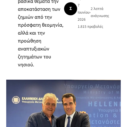
βασικά θέματα την
7
Σ
αποκατάσταση των
2 λεπτά
Ιουνίου
•
ανάγνωσης
ζημιών από την
2026
πρόσφατη θεομηνία,
1.815
προβολές
αλλά και την
προώθηση
αναπτυξιακών
ζητημάτων του
νησιού.