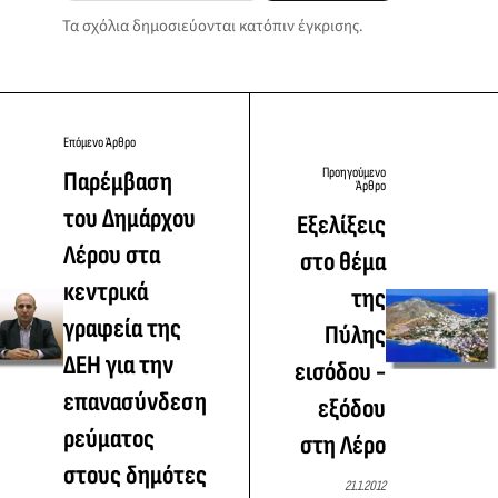
Τα σχόλια δημοσιεύονται κατόπιν έγκρισης.
Επόμενο Άρθρο
Προηγούμενο
Παρέμβαση
Άρθρο
του Δημάρχου
Εξελίξεις
Λέρου στα
στο θέμα
κεντρικά
της
γραφεία της
Πύλης
ΔΕΗ για την
εισόδου -
επανασύνδεση
εξόδου
ρεύματος
στη Λέρο
στους δημότες
21.1.2012