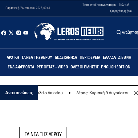
Ταυτότητα
Επικοινωνία
Όροι
Πολιτική
Παρασκευή, 7 Αυγούστου 2026, 03:41
Χρήσης
Απορρήτου
Αναζήτησ
ΑΡΧΙΚΉ
ΤΑ ΝΈΑ ΤΗΣ ΛΈΡΟΥ
ΔΩΔΕΚΆΝΗΣΑ
ΠΕΡΙΦΈΡΕΙΑ
ΕΛΛΆΔΑ
ΔΙΕΘΝΉ
ΕΝΔΙΑΦΈΡΟΝΤΑ
ΡΕΠΟΡΤΆΖ - VIDEO
ΌΛΕΣ ΟΙ ΕΙΔΉΣΕΙΣ
ENGLISH EDITION
Δημοτικό Σχολείο Λακκίου
Λέρος: Κυριακή 9 Αυγούστου το μεγαλύτε
Ανακοινώσεις
ΤΑ ΝΕΑ ΤΗΣ ΛΕΡΟΥ