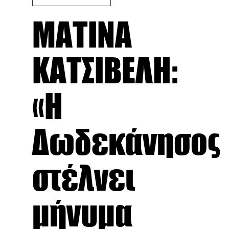
ΜΑΤΙΝΑ
ΚΑΤΣΙΒΕΛΗ:
«Η
Δωδεκάνησος
στέλνει
μήνυμα