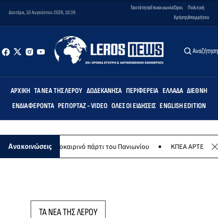
Ταυτότητα
Επικοινωνία
Όροι
Πολιτική
Δευτέρα, 10 Αυγούστου 2026, 10:39
Χρήσης
Απορρήτου
Αναζήτησ
ΑΡΧΙΚΉ
ΤΑ ΝΈΑ ΤΗΣ ΛΈΡΟΥ
ΔΩΔΕΚΆΝΗΣΑ
ΠΕΡΙΦΈΡΕΙΑ
ΕΛΛΆΔΑ
ΔΙΕΘΝΉ
ΕΝΔΙΑΦΈΡΟΝΤΑ
ΡΕΠΟΡΤΆΖ - VIDEO
ΌΛΕΣ ΟΙ ΕΙΔΉΣΕΙΣ
ENGLISH EDITION
ούστου το καλοκαιρινό πάρτι του Πανιωνίου
ΚΠΕΑ ΑΡΤΕΜΙΣ: Το χτ
Ανακοινώσεις
ΤΑ ΝΕΑ ΤΗΣ ΛΕΡΟΥ