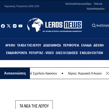
Ταυτότητα
Επικοινωνία
Όροι
Πολιτική
Παρασκευή, 7 Αυγούστου 2026, 15:30
Χρήσης
Απορρήτου
Αναζήτησ
ΑΡΧΙΚΉ
ΤΑ ΝΈΑ ΤΗΣ ΛΈΡΟΥ
ΔΩΔΕΚΆΝΗΣΑ
ΠΕΡΙΦΈΡΕΙΑ
ΕΛΛΆΔΑ
ΔΙΕΘΝΉ
ΕΝΔΙΑΦΈΡΟΝΤΑ
ΡΕΠΟΡΤΆΖ - VIDEO
ΌΛΕΣ ΟΙ ΕΙΔΉΣΕΙΣ
ENGLISH EDITION
ς» στο Δημοτικό Σχολείο Λακκίου
Λέρος: Κυριακή 9 Αυγούστου το μ
Ανακοινώσεις
ΤΑ ΝΕΑ ΤΗΣ ΛΕΡΟΥ