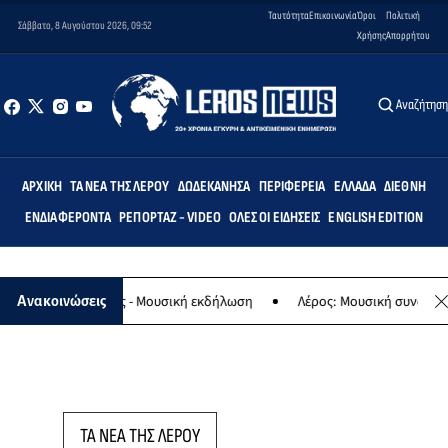
Ταυτότητα
Επικοινωνία
Όροι
Πολιτική
Σάββατο, 8 Αυγούστου 2026, 09:52
Χρήσης
Απορρήτου
Αναζήτησ
ΑΡΧΙΚΉ
ΤΑ ΝΈΑ ΤΗΣ ΛΈΡΟΥ
ΔΩΔΕΚΆΝΗΣΑ
ΠΕΡΙΦΈΡΕΙΑ
ΕΛΛΆΔΑ
ΔΙΕΘΝΉ
ΕΝΔΙΑΦΈΡΟΝΤΑ
ΡΕΠΟΡΤΆΖ - VIDEO
ΌΛΕΣ ΟΙ ΕΙΔΉΣΕΙΣ
ENGLISH EDITION
φο της Παναγίας - Μουσική εκδήλωση
Λέρος: Μουσική συναυλία τ
Ανακοινώσεις
ΤΑ ΝΕΑ ΤΗΣ ΛΕΡΟΥ