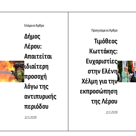
Επόμενο Άρθρο
Προηγούμενο Άρθρο
Δήμος
Τιμόθεος
Λέρου:
Κωττάκης:
Απαιτείται
Ευχαριστίες
ιδιαίτερη
στην Ελένη
προσοχή
Χέλμη για την
λόγω της
εκπροσώπηση
αντιπυρικής
της Λέρου
περιόδου
11.5.2026
12.5.2026