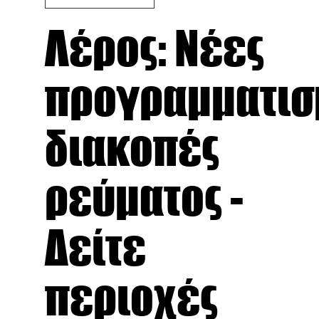
Λέρος: Νέες
προγραμματισ
διακοπές
ρεύματος -
Δείτε
περιοχές