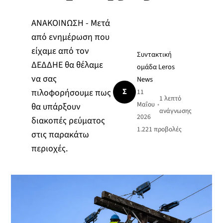
ΑΝΑΚΟΙΝΩΣΗ - Μετά
από ενημέρωση που
είχαμε από τον
Συντακτική
ΔΕΔΔΗΕ θα θέλαμε
ομάδα Leros
να σας
News
Σ
πιλοφορήσουμε πως
11
1 λεπτό
Μαΐου
•
θα υπάρξουν
ανάγνωσης
2026
διακοπές ρεύματος
1.221
προβολές
στις παρακάτω
περιοχές.