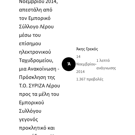
Νοεμβρίου 2014,
απεστάλη από
τον Εμπορικό
Σύλλογο Λέρου
μέσω του
επίσημου
Άκης Γρεκός
ηλεκτρονικού
14
Ταχυδρομείου,
1 λεπτό
Ά
Νοεμβρίου
•
μια Ανακοίνωση -
ανάγνωσης
2014
Πρόσκληση της
1.367
προβολές
Τ.Ο. ΣΥΡΙΖΑ Λέρου
προς τα μέλη του
Εμπορικού
Συλλόγου
γεγονός
προκλητικό και