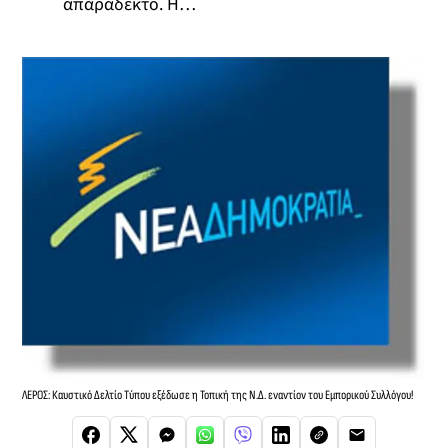
απαράδεκτο. Η…
ΛΕΡΟΣ: Καυστικό Δελτίο Τύπου εξέδωσε η Τοπική της Ν.Δ. εναντίον του Εμπορικού Συλλόγου!