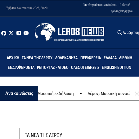
Ταυτότητα
Επικοινωνία
Όροι
Πολιτική
Σάββατο, 8 Αυγούστου 2026, 20:20
Χρήσης
Απορρήτου
Αναζήτησ
ΑΡΧΙΚΉ
ΤΑ ΝΈΑ ΤΗΣ ΛΈΡΟΥ
ΔΩΔΕΚΆΝΗΣΑ
ΠΕΡΙΦΈΡΕΙΑ
ΕΛΛΆΔΑ
ΔΙΕΘΝΉ
ΕΝΔΙΑΦΈΡΟΝΤΑ
ΡΕΠΟΡΤΆΖ - VIDEO
ΌΛΕΣ ΟΙ ΕΙΔΉΣΕΙΣ
ENGLISH EDITION
της Παναγίας - Μουσική εκδήλωση
Λέρος: Μουσική συναυλία των Ε
Ανακοινώσεις
ΤΑ ΝΕΑ ΤΗΣ ΛΕΡΟΥ