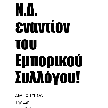
Ν.Δ.
εναντίον
του
Εμπορικού
Συλλόγου!
ΔΕΛΤΙΟ ΤΥΠΟΥ:
Την 12η