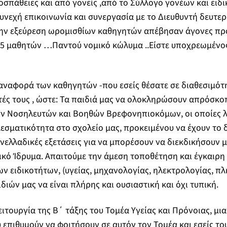
σπάθειες και από γονείς ,από το Σύλλογο γονέων και ειδ
 συνεχή επικοινωνία και συνεργασία με το Διευθυντή δευτε
ην εξεύρεση ωρομισθίων καθηγητών απέβησαν άγονες πρ
5 μαθητών …Παντού νομικό κώλυμα ..Είστε υποχρεωμένο
αναφορά των καθηγητών -που εσείς θέσατε σε διαθεσιμότ
τές τους , ώστε: Τα παιδιά μας να ολοκληρώσουν απρόσκοπ
ν Νοσηλευτών και Βοηθών Βρεφονηπιοκόμων, οι οποίες λ
λεσματικότητα στο σχολείο μας, προκειμένου να έχουν το 
νελλαδικές εξετάσεις για να μπορέσουν να διεκδικήσουν μ
κό Ίδρυμα. Απαιτούμε την άμεση τοποθέτηση και έγκαιρη
 ειδικοτήτων, (υγείας, μηχανολογίας, ηλεκτρολογίας, π
ιών μας να είναι πλήρης και ουσιαστική και όχι τυπική.
ιτουργία της Β΄ τάξης του Τομέα Υγείας και Πρόνοιας, μι
 επιθυμούν να φοιτήσουν σε αυτόν τον Τομέα και εσείς το