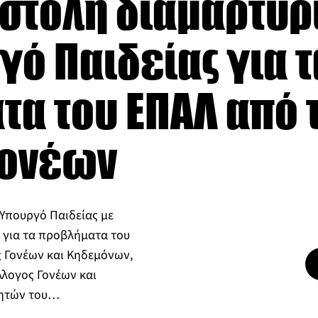
ιστολή διαμαρτυρ
γό Παιδείας για τ
α του ΕΠΑΛ από 
Γονέων
 Υπουργό Παιδείας με
 για τα προβλήματα του
ς Γονέων και Κηδεμόνων,
λογος Γονέων και
θητών του…