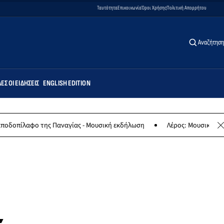
Ταυτότητα
Επικοινωνία
Όροι Χρήσης
Πολιτική Απορρήτου
Αναζήτηση
ΕΣ ΟΙ ΕΙΔΉΣΕΙΣ
ENGLISH EDITION
 της Παναγίας - Μουσική εκδήλωση
Λέρος: Μουσική συναυλία των 