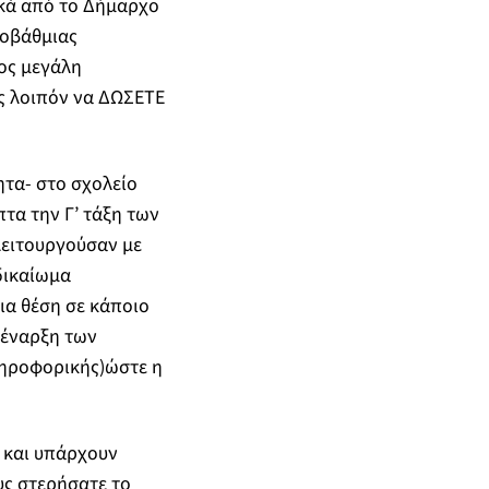
ικά από το Δήμαρχο
ροβάθμιας
ος μεγάλη
ς λοιπόν να ΔΩΣΕΤΕ
ητα- στο σχολείο
τα την Γ’ τάξη των
ειτουργούσαν με
δικαίωμα
ια θέση σε κάποιο
 έναρξη των
ληροφορικής)ώστε η
α και υπάρχουν
υς στερήσατε το