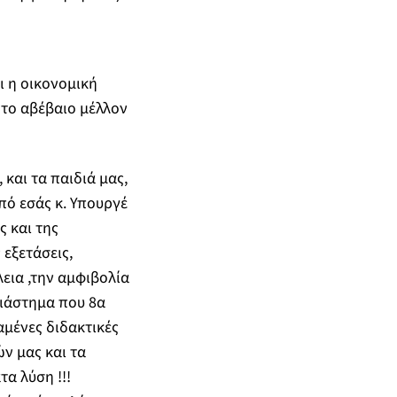
ι η οικονομική
 το αβέβαιο μέλλον
και τα παιδιά μας,
πό εσάς κ. Υπουργέ
 και της
 εξετάσεις,
εια ,την αμφιβολία
διάστημα που 8α
αμένες διδακτικές
ν μας και τα
α λύση !!!