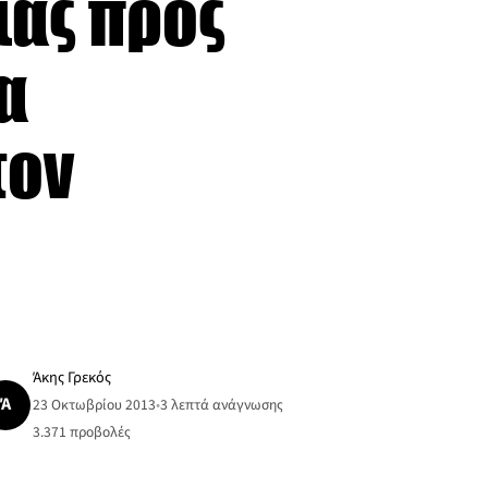
ίας προς
α
τον
Άκης Γρεκός
Ά
23 Οκτωβρίου 2013
•
3 λεπτά ανάγνωσης
3.371
προβολές