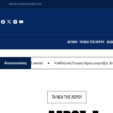
Πέμπτη, 6 Αυγούστου 2026, 11:35
ΑΡΧΙΚΉ
ΤΑ ΝΈΑ ΤΗΣ ΛΈΡΟΥ
ΔΩΔ
ανθρωπικό σκοπό
Η Αθλητική Ένωση Λέρου γιορτάζει 30 χρόνια ιστο
Ανακοινώσεις
ΤΑ ΝΕΑ ΤΗΣ ΛΕΡΟΥ