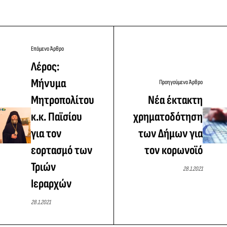
Επόμενο Άρθρο
Λέρος:
Μήνυμα
Προηγούμενο Άρθρο
Μητροπολίτου
Νέα έκτακτη
κ.κ. Παϊσίου
χρηματοδότηση
για τον
των Δήμων για
εορτασμό των
τον κορωνοϊό
Τριών
28.1.2021
Ιεραρχών
28.1.2021