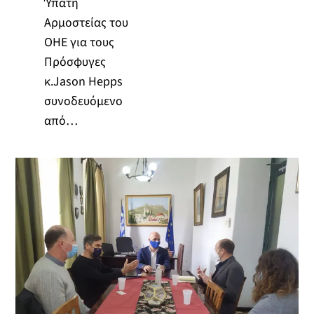
Ύπατη
Αρμοστείας του
ΟΗΕ για τους
Πρόσφυγες
κ.Jason Hepps
συνοδευόμενο
από…