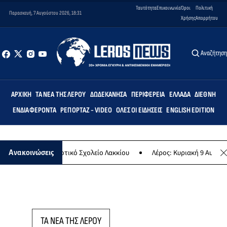
Ταυτότητα
Επικοινωνία
Όροι
Πολιτική
Παρασκευή, 7 Αυγούστου 2026, 18:31
Χρήσης
Απορρήτου
Αναζήτησ
ΑΡΧΙΚΉ
ΤΑ ΝΈΑ ΤΗΣ ΛΈΡΟΥ
ΔΩΔΕΚΆΝΗΣΑ
ΠΕΡΙΦΈΡΕΙΑ
ΕΛΛΆΔΑ
ΔΙΕΘΝΉ
ΕΝΔΙΑΦΈΡΟΝΤΑ
ΡΕΠΟΡΤΆΖ - VIDEO
ΌΛΕΣ ΟΙ ΕΙΔΉΣΕΙΣ
ENGLISH EDITION
τεμις» στο Δημοτικό Σχολείο Λακκίου
Λέρος: Κυριακή 9 Αυγούστου
Ανακοινώσεις
ΤΑ ΝΕΑ ΤΗΣ ΛΕΡΟΥ