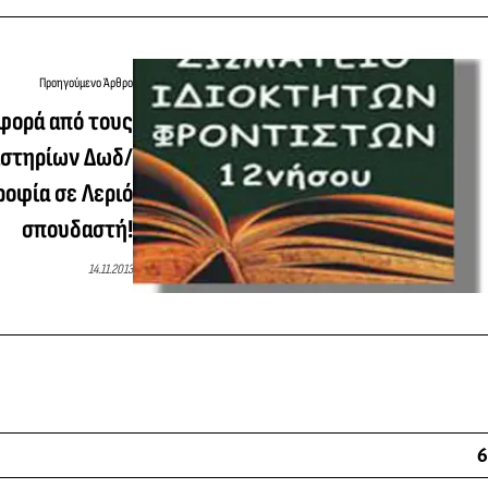
Προηγούμενο Άρθρο
φορά από τους
ιστηρίων Δωδ/
ροφία σε Λεριό
σπουδαστή!
14.11.2013
6